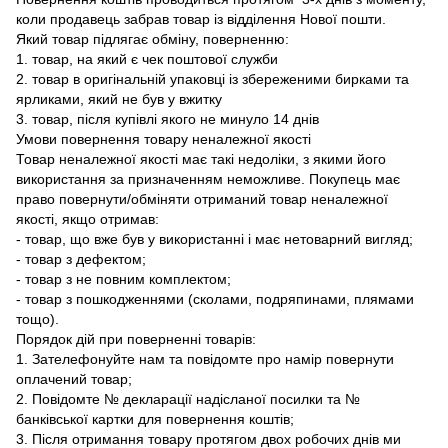
коли продавець забрав товар із відділення Нової пошти.
Який товар підлягає обміну, поверненню:
1. товар, на який є чек поштової служби
2. товар в оригінальній упаковці із збереженими бирками та
ярликами, який не був у вжитку
3. товар, після купівлі якого не минуло 14 днів
Умови повернення товару неналежної якості
Товар неналежної якості має такі недоліки, з якими його
використання за призначенням неможливе. Покупець має
право повернути/обміняти отриманий товар неналежної
якості, якщо отримав:
- товар, що вже був у використанні і має нетоварний вигляд;
- товар з дефектом;
- товар з не повним комплектом;
- товар з пошкодженнями (сколами, подряпинами, плямами
тощо).
Порядок дій при поверненні товарів:
1. Зателефонуйте нам та повідомте про намір повернути
оплачений товар;
2. Повідомте № декларації надісланої посилки та №
банківської картки для повернення коштів;
3. Після отримання товару протягом двох робочих днів ми