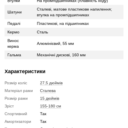
Втулки
На промпідшипниках (плавність ходу)
Сталеві, матове пластикове напилення;
Шатуни
втулка на промпідшипниках
Педалі
Пластикові, на підшипниках
Кермо
Сталь
Винос
Алюмінієвий, 55 мм
керма
Гальма
Механічні дискові, 160 мм
Характеристики
Розмір коліс
27,5 дюймів
Матеріал рами
Сталева
Розмір рами
15 дюймів
Зріст
155-180 см
Спортивний
Так
Амортизатори
Так