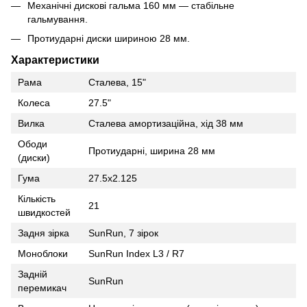
Механічні дискові гальма 160 мм — стабільне
гальмування.
Протиударні диски шириною 28 мм.
Характеристики
Рама
Сталева, 15"
Колеса
27.5"
Вилка
Сталева амортизаційна, хід 38 мм
Ободи
Протиударні, ширина 28 мм
(диски)
Гума
27.5x2.125
Кількість
21
швидкостей
Задня зірка
SunRun, 7 зірок
Моноблоки
SunRun Index L3 / R7
Задній
SunRun
перемикач