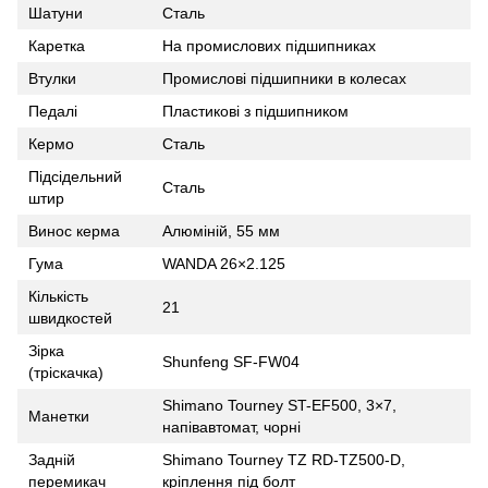
Шатуни
Сталь
Каретка
На промислових підшипниках
Втулки
Промислові підшипники в колесах
Педалі
Пластикові з підшипником
Кермо
Сталь
Підсідельний
Сталь
штир
Винос керма
Алюміній, 55 мм
Гума
WANDA 26×2.125
Кількість
21
швидкостей
Зірка
Shunfeng SF-FW04
(тріскачка)
Shimano Tourney ST-EF500, 3×7,
Манетки
напівавтомат, чорні
Задній
Shimano Tourney TZ RD-TZ500-D,
перемикач
кріплення під болт