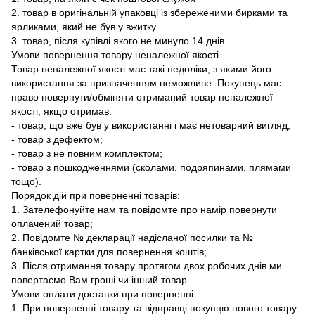
2. товар в оригінальній упаковці із збереженими бирками та
ярликами, який не був у вжитку
3. товар, після купівлі якого не минуло 14 днів
Умови повернення товару неналежної якості
Товар неналежної якості має такі недоліки, з якими його
використання за призначенням неможливе. Покупець має
право повернути/обміняти отриманий товар неналежної
якості, якщо отримав:
- товар, що вже був у використанні і має нетоварний вигляд;
- товар з дефектом;
- товар з не повним комплектом;
- товар з пошкодженнями (сколами, подряпинами, плямами
тощо).
Порядок дій при поверненні товарів:
1. Зателефонуйте нам та повідомте про намір повернути
оплачений товар;
2. Повідомте № декларації надісланої посилки та №
банківської картки для повернення коштів;
3. Після отримання товару протягом двох робочих днів ми
повертаємо Вам гроші чи інший товар
Умови оплати доставки при поверненні:
1. При поверненні товару та відправці покупцю нового товару