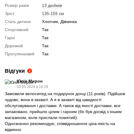
Розмір рами
13 дюймів
Зріст
135-155 см
Стать дитини
Хлопчик, Дівчинка
Спортивний
Так
Гарні
Так
Дорожній
Так
Прогулянковий
Так
Відгуки
1
Юлія Мирон
03.05.2024 в 10:19
Замовили велосипед на подарунок донці (11 років). Підійшов
чудово, вона в захваті. А я в захваті від швидкості
обслуговування і доставки. А також від якості доставки, все
запаковано, прийшло цілим і гарним (бо був досвід з іншим
магазином, коли прислали помятий).
Однозначно рекомендую, співвідношення ціна-якість на
відмінно