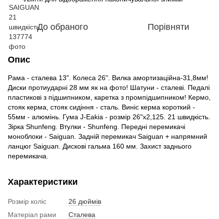
До обраного
Порівняти
Опис
Рама - сталева 13". Колеса 26". Вилка амортизаційна-31,8мм!
Диски протиударні 28 мм як на фото! Шатуни - сталеві. Педалі
пластикові з підшипником, каретка з промпідшипником! Кермо,
стояк керма, стояк сидіння - сталь. Виніс керма короткий -
55мм - алюмінь. Гума J-Eakia - розмір 26"х2,125. 21 швидкість.
Зірка Shunfeng. Втулки - Shunfeng. Передні перемикачі
моноблоки - Saiguan. Задній перемикач Saiguan + напрямний
ланцюг Saiguan. Дискові гальма 160 мм. Захист заднього
перемикача.
Характеристики
Розмір коліс
26 дюймів
Матеріал рами
Сталева