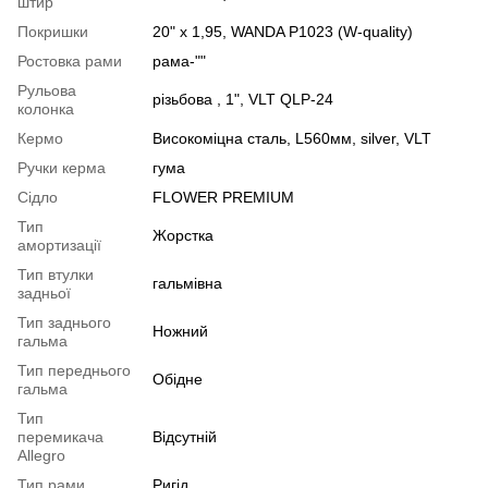
штир
Покришки
20" x 1,95, WANDA P1023 (W-quality)
Ростовка рами
рама-""
Рульова
різьбова , 1", VLT QLP-24
колонка
Кермо
Високоміцна сталь, L560мм, silver, VLT
Ручки керма
гума
Сідло
FLOWER PREMIUM
Тип
Жорстка
амортизації
Тип втулки
гальмівна
задньої
Тип заднього
Ножний
гальма
Тип переднього
Обідне
гальма
Тип
перемикача
Відсутній
Allegro
Тип рами
Ригід