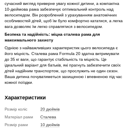
сучасний вигляд приверне увагу кожної дитини, а компактна
10-дюймова рама забезпечує оптимальний контроль над
велосипедом. Він розроблений з урахуванням анатомічних
особливостей дітей, щоб їм було комфортно кататися, а легка
вага дозволяє їм легко справлятися з велосипедом.
Безпека та надійність: міцна сталева рама для
максимального захисту
Однією з найважливіших характеристик цього велосипеда є
його міцність. Сталева рама Formula 20 здатна витримувати
до 35 кг ваги, що гарантує стабільність та міцність. Це
ідеальний варіант для батьків, які прагнуть забезпечити своїх
дітей надійним транспортом, що прослужить не один сезон.
Ваша дитина почуватиметься захищеною і впевненою під час
кожної поїздки.
Характеристики
Розмір коліс
20 дюймів
Матеріал рами
Сталева
Розмір рами
10 дюймів