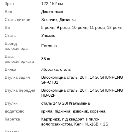
Зріст
122-152 см
Вид
Двохколісні
Стать дитини
Хлопчик, Дівчинка
Вік
8 років, 9 років, 10 років, 11 років, 12 років
Стать
Унісекс
Бренд
Formula
велосипеда
Вага
35 кг
велосипедиста
Вилка
Жорстка, сталь
Втулка задня
Високоміцна сталь, 28H, 14G, SHUNFENG
SF-CT01
Втулка передня
Високоміцна сталь, 28H, 14G, SHUNFENG
HB-02F
Втулки
сталь 14G 28H/гальмівна
додатково
крила, підніжка, дзвоник, корзина
Каретка
Картридж, під квадрат, з пило-
вологозахистом, Kenli KL-16B + 2S
Касета/