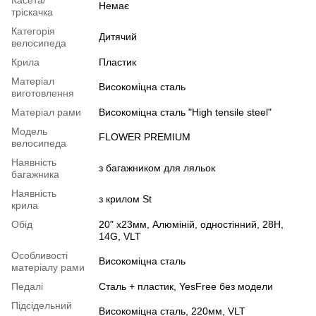
Немає
тріскачка
Категорія
Дитячий
велосипеда
Крила
Пластик
Матеріал
Високоміцна сталь
виготовлення
Матеріал рами
Високоміцна сталь "High tensile steel"
Модель
FLOWER PREMIUM
велосипеда
Наявність
з багажником для ляльок
багажника
Наявність
з крилом St
крила
Обід
20" х23мм, Алюмiнiй, одностінний, 28H,
14G, VLT
Особливості
Високоміцна сталь
матеріалу рами
Педалі
Сталь + пластик, YesFree без модели
Підсідельний
Високоміцна сталь, 220мм, VLT