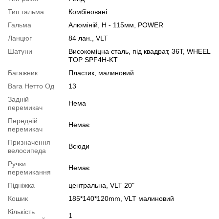
Тип гальма
Комбіновані
Гальма
Алюмiнiй, H - 115мм, POWER
Ланцюг
84 лан., VLT
Шатуни
Високоміцна сталь, під квадрат, 36T, WHEEL
TOP SPF4H-KT
Багажник
Пластик, малиновий
Вага Нетто Од
13
Задній
Нема
перемикач
Передній
Немає
перемикач
Призначення
Всюди
велосипеда
Ручки
Немає
перемикання
Підніжка
центральна, VLT 20"
Кошик
185*140*120mm, VLT малиновий
Кількість
1