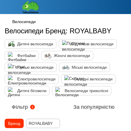
Велосипеди
Велосипеди Бренд: ROYALBABY
Дитячі велосипеди
Підліткові велосипеди
Фетбайки
Жіночі велосипеди
Гірські велосипеди
Міські велосипеди
Електровелосипеди
Складні велосипеди
Дитячі біговели
Велосипеди триколісні
Фільтр
За популярністю
1
Бренд
ROYALBABY