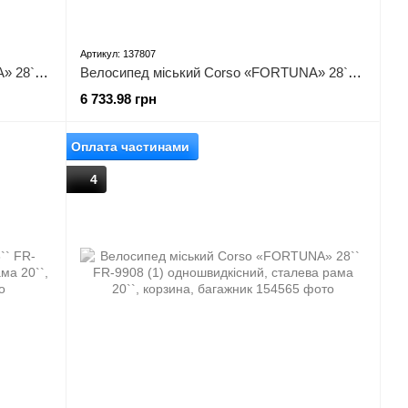
Артикул: 137807
Велосипед міський Corso «FORTUNA» 28`` FR-28039 (1) одношвидкісний, сталева рама 20``, корзина, багажник
Велосипед міський Corso «FORTUNA» 28`` FR-28144 (1) одношвидкісний, сталева рама 20``, корзина, багажник
6 733.98 грн
Оплата частинами
4