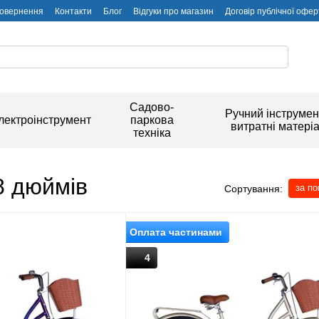
повернення
Контакти
Блог
Відгуки про магазин
Договір публічної офер
Садово-
Ручний інструмен
лектроінструмент
паркова
витратні матері
техніка
8 дюймів
за п
Сортування:
Оплата частинами
4