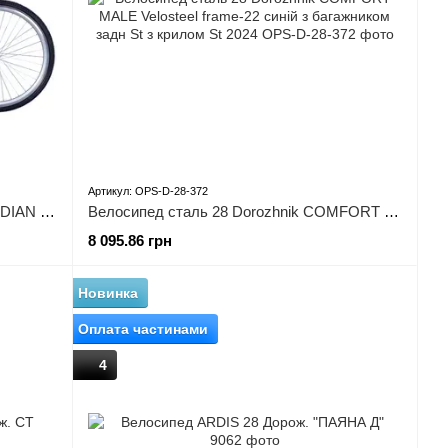
Артикул: OPS-D-28-372
Велосипед сталь 28" Dorozhnik OBSIDIAN рама-19,5" шампань з багажником задн St з корзиною Pl з
Велосипед сталь 28 Dorozhnik COMFORT MALE Velosteel frame-22 синій з багажником задн St з крилом St 2024
8 095.86 грн
Новинка
Оплата частинами
4