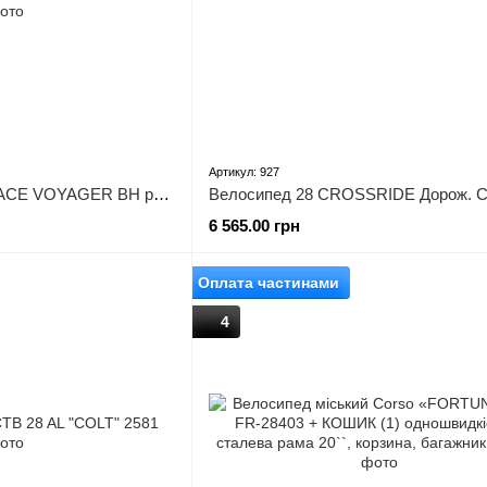
Артикул: 927
Велосипед ST 28" SPACE VOYAGER BH рама-19" зелений 2024 крила, крило пер., крило зад., підніжка, дзвоник
6 565.00 грн
Оплата частинами
4