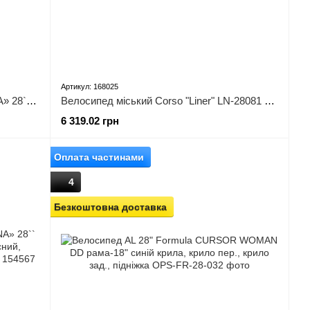
Артикул: 168025
Велосипед міський Corso «FORTUNA» 28`` FR-28403 + КОШИК (1) одношвидкісний, сталева рама 20``, корзина, багажник
Велосипед міський Corso "Liner" LN-28081 (1) одношвидкісний, сталева рама 19’’, багажник
6 319.02 грн
Оплата частинами
4
Безкоштовна доставка