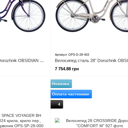
Артикул: OPS-D-28-403
Велосипед сталь 28 Dorozhnik OBSIDIAN рама-19,5" фіолетовий з багажником задн St з корзиною Pl з
7 754.88 грн
Новинка
Оплата частинами
4