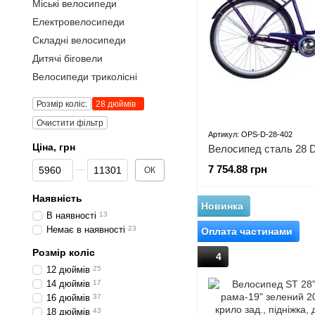
Міські велосипеди
Електровелосипеди
Складні велосипеди
Дитячі біговели
Велосипеди триколісні
Розмір коліс:
28 дюймів
Очистити фільтр
Артикул: OPS-D-28-402
Ціна, грн
Від Ціна, грн
До Ціна, грн
7 754.88 грн
ОК
Наявність
Новинка
В наявності
13
Немає в наявності
23
Оплата частинами
Розмір коліс
4
12 дюймів
25
14 дюймів
17
16 дюймів
37
18 дюймів
43