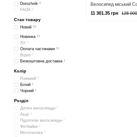
Dorozhnik
4
FADA
0
11 301.35 грн
128 000
Стан товару
Новий
32
Новинка
21
Хіт
0
Оплата частинами
31
Відео
0
Безкоштовна доставка
1
Колір
Рожевий
0
Білий
1
Чорний
1
Розділ
Дитячі велосипеди
0
Акції
0
Підліткові велосипеди
0
Фетбайки
0
Мототехніка
0