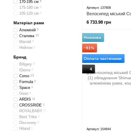
170-195 см
5
175-190 см
0
Артикул: 137808
105-120 см
0
6 733.98 грн
Матеріал рами
Алюміній
5
Сталева
15
Новинка
Магній
0
Нейлон
0
−91%
Бренд
Оплата частинами
Billgery
0
4
IDemo
0
Corso
13
Formula
2
Space
1
Geon
0
ARDIS
11
CROSSRIDE
1
ROYALBABY
0
Best Trike
0
Discovery
0
Hiland
0
Артикул: 154844