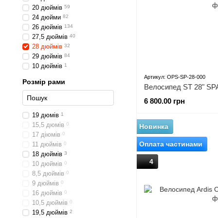
20 дюймів
59
24 дюйми
82
26 дюймів
134
27,5 дюймів
40
28 дюймів
32
29 дюймів
84
10 дюймів
1
Артикул: OPS-SP-28-000
Розмір рами
6 800.00 грн
19 дюмів
1
15,5 дюмів
0
Новинка
17 діюмів
0
Оплата частинами
11 дюймів
0
18 дюймів
3
4
10 дюймів
0
8,5 дюймів
0
9 дюймів
0
16 дюймів
0
10,5 дюймів
0
19,5 дюймів
2