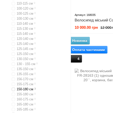
110-115 см
0
100-120 см
0
100-125 см
0
Артикул: 168035
100-130 см
0
110-140 см
0
10 000.00 грн
12 000.
115-130 см
0
115-140 см
0
120-140 см
0
Новинка
125-140 см
0
125-145 см
0
Оплата частинами
125-150 см
0
4
130-150 см
0
130 - 155 см
0
135-150 см
0
135-155 см
0
156-170 см
0
155-175 см
0
150-180 см
3
155-180 см
0
160-175 см
0
165-180 см
0
165-185 см
0