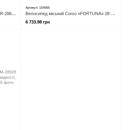
Артикул: 154565
Велосипед Corso «FORTUNA» 28`` FR-28637 (1) одношвидкісний, сталева рама 20``, корзина, багажник
Велосипед міський Corso «FORTUNA» 28`` FR-9908 (1) одношвидкісний, сталева рама 20``, корзина, багажник
6 733.98 грн