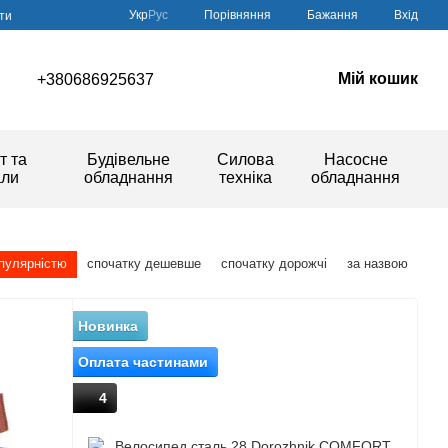
Порівняння
Укр
Рус
Бажання
Вхід
ти
Мій кошик
+380686925637
т та
Будівельне
Силова
Насосне
али
обладнання
техніка
обладнання
опулярністю
спочатку дешевше
спочатку дорожчі
за назвою
Новинка
Оплата частинами
4