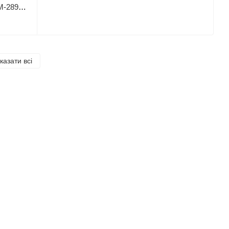
Велосипед міський Corso "Dream" DM-28928 (1) обладнання Shimano Nexus-3, 3 швидкості, алюмінієва рама, кошик, фара
казати всі