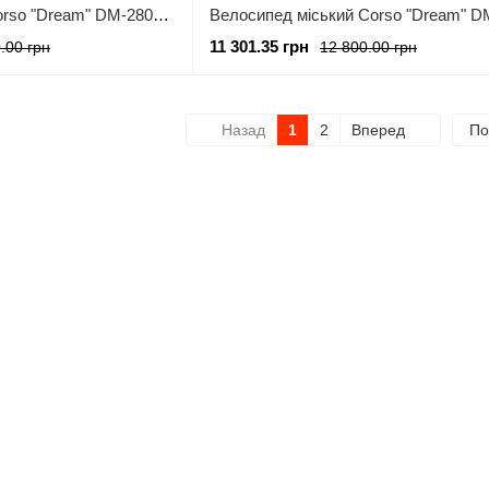
Велосипед міський Corso "Dream" DM-28093 (1) обладнання Shimano Nexus-3, 3 швидкості, алюмінієва рама, кошик, фара
11 301.35 грн
.00 грн
12 800.00 грн
Назад
1
2
Вперед
По