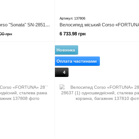
Артикул: 137806
Велосипед міський Corso "Sonata" SN-28516 + КОШИК (1) обладнання Shimano 7 швидкостей, алюмінієва рама 18’’, кошик, фара
6 733.98 грн
00 грн
Новинка
Оплата частинами
4