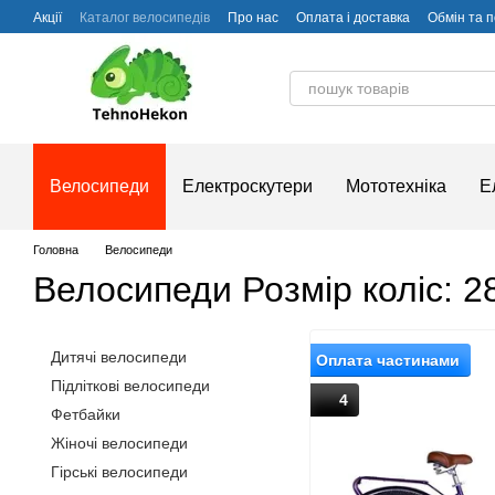
Перейти до основного контенту
Акції
Каталог велосипедів
Про нас
Оплата і доставка
Обмін та 
Часті питання
Велосипеди
Електроскутери
Мототехніка
Е
Головна
Велосипеди
Велосипеди Розмір коліс: 2
Дитячі велосипеди
Оплата частинами
Підліткові велосипеди
4
Фетбайки
Жіночі велосипеди
Гірські велосипеди