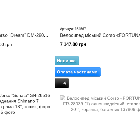
Артикул: 154567
Велосипед міський Corso "Dream" DM-28012 + КОШИК (1) обладнання Shimano Nexus-3, 3 швидкості, алюмінієва рама, кошик, фара
7 147.80 грн
00 грн
Новинка
Оплата частинами
4