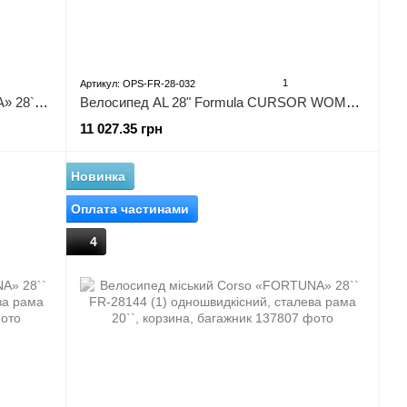
1
Артикул: OPS-FR-28-032
Велосипед міський Corso «FORTUNA» 28`` FR-8647 + КОШИК (1) одношвидкісний, сталева рама 20``, корзина, багажник
Велосипед AL 28" Formula CURSOR WOMAN DD рама-18" синій крила, крило пер., крило зад., підніжка
11 027.35 грн
Новинка
Оплата частинами
4