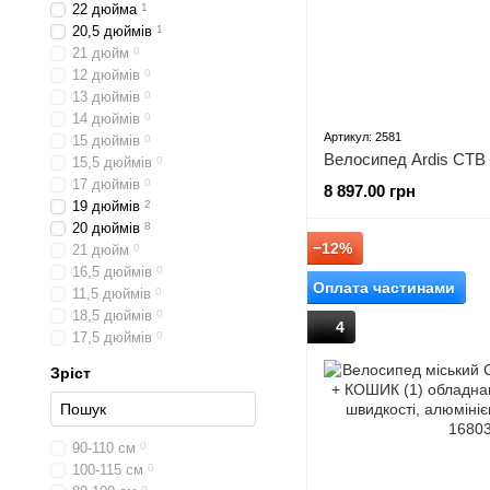
22 дюйма
1
20,5 дюймів
1
21 дюйм
0
12 дюймів
0
13 дюймів
0
14 дюймів
0
Артикул: 2581
15 дюймів
0
Велосипед Ardis CTB 
15,5 дюймів
0
17 дюймів
0
8 897.00 грн
19 дюймів
2
20 дюймів
8
−12%
21 дюйм
0
16,5 дюймів
0
Оплата частинами
11,5 дюймів
0
18,5 дюймів
0
4
17,5 дюймів
0
Зріст
90-110 см
0
100-115 см
0
0