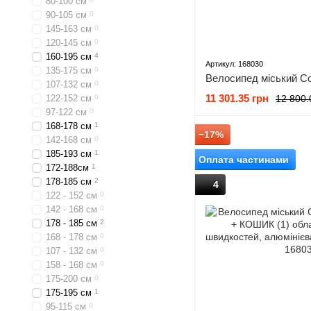
80-100 см
90-105 см
0
145-163 см
0
120-145 см
0
160-195 см
4
Артикул: 168030
135-175 см
0
107-132 см
0
11 301.35 грн
12 800.
122-152 см
0
97-122 см
0
168-178 см
1
−17%
142-168 см
0
185-193 см
1
Оплата частинами
172-188см
1
178-185 см
2
4
122 - 152 см
0
142 - 168 см
0
178 - 185 см
2
168 - 178 см
0
107 - 132 см
0
158 - 168 см
0
175-200 см
0
175-195 см
1
95-115 см
0