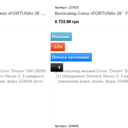
Артикул: 137810
Велосипед міський Corso «FORTUNA» 28`` FR-28163 (1) одношвидкісний, сталева рама 20``, корзина, багажник
6 733.98 грн
Новинка
−12%
Оплата частинами
4
Артикул: 154845