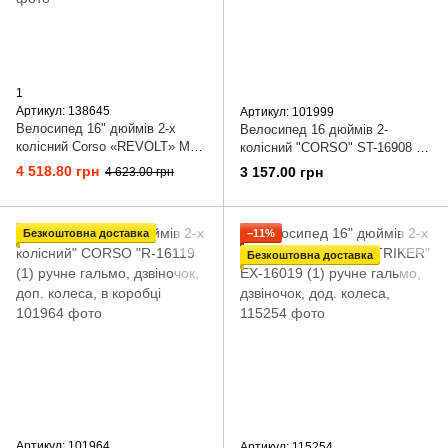
1
Артикул: 138645
Артикул: 101999
Велосипед 16" дюймів 2-х
Велосипед 16 дюймів 2-
колісний Corso «REVOLT» MG-
колісний "CORSO" ST-16908 (1)
16301 (1) МАГНІЄВА РАМА,
сталева рама, сталеві
4 518.80 грн
3 157.00 грн
4 623.00 грн
ЛИТІ ДИСКИ, ДИСКОВІ
протиударні диски з
ГАЛЬМА,
Безкоштовна доставка
−11%
Безкоштовна доставка
Артикул: 101964
Артикул: 115254