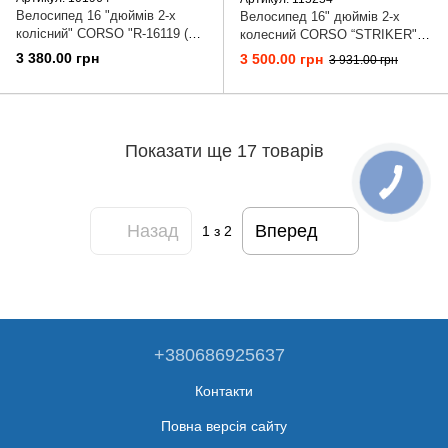
Велосипед 16 "дюймів 2-х
Велосипед 16" дюймів 2-х
колісний" CORSO "R-16119 (1)
колесний CORSO “STRIKER"
ручне гальмо, дзвіночок, доп.
EX-16019 (1) ручне гальмо,
3 380.00 грн
3 500.00 грн
3 931.00 грн
колеса, в коробці
дзвіночок, дод. колеса,
Показати ще 17 товарів
Назад
Вперед
1
з 2
+380686925637
Контакти
Повна версія сайту