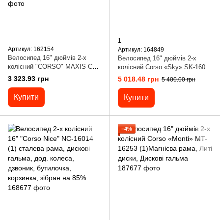
1
Артикул: 162154
Артикул: 164849
Велосипед 16" дюймів 2-х
Велосипед 16" дюймів 2-х
колісний "CORSO" MAXIS CL-
колісний Corso «Sky» SK-16053
16031 (1) ручне гальмо,
(1) МАГНІЄВА РАМА, ЛИТІ
3 323.93 грн
5 018.48 грн
5 400.00 грн
дзвіночок, сидіння з ручкою,
ДИСКИ, ДИСКОВІ ГАЛЬМА,
додаткові колеса, ЗІБРАНИЙ
зібран на 75% [Коробка]
Купити
Купити
НА 75%, в коробці
−4%