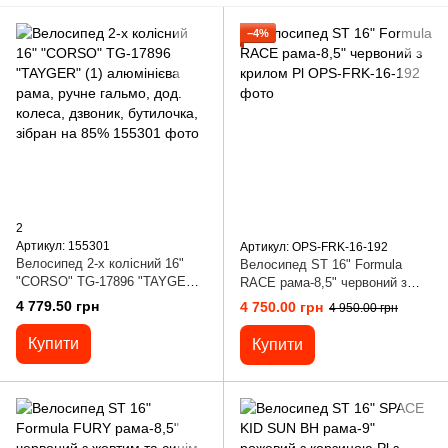
−4%
2
Артикул: 155301
Артикул: OPS-FRK-16-192
Велосипед 2-х колісний 16"
Велосипед ST 16" Formula
"CORSO" TG-17896 "TAYGER"
RACE рама-8,5" червоний з
(1) алюмінієва рама, ручне
крилом Pl
4 779.50 грн
4 750.00 грн
4 950.00 грн
гальмо, дод. колеса, дзвоник,
бутилочка, зібран на 85%
Купити
Купити