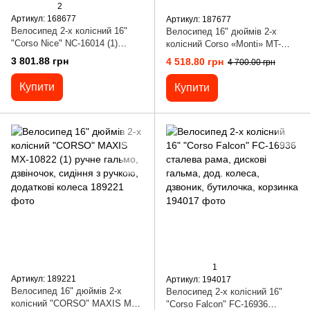
2
Артикул: 168677
Артикул: 187677
Велосипед 2-х колісний 16"
Велосипед 16" дюймів 2-х
"Corso Nice" NC-16014 (1)
колісний Corso «Monti» MT-
сталева рама, дискові гальма,
16253 (1)Магнієва рама, Литі
3 801.88 грн
4 518.80 грн
4 700.00 грн
дод. колеса, дзвоник,
диски, Дискові гальма
бутилочка, корзинка, зібран на
Купити
Купити
85%
1
Артикул: 189221
Артикул: 194017
Велосипед 16" дюймів 2-х
Велосипед 2-х колісний 16"
колісний "CORSO" MAXIS MX-
"Corso Falcon" FC-16936