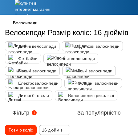
Велосипеди
Велосипеди Розмір коліс: 16 дюймів
Дитячі велосипеди
Підліткові велосипеди
Фетбайки
Жіночі велосипеди
Гірські велосипеди
Міські велосипеди
Електровелосипеди
Складні велосипеди
Дитячі біговели
Велосипеди триколісні
Фільтр
За популярністю
1
Розмір коліс
16 дюймів