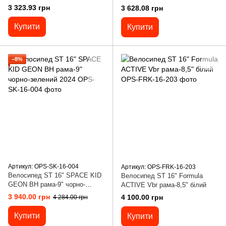
10822 (1) ручне гальмо,
сталева рама, дискові гальма,
3 323.93 грн
3 628.08 грн
дзвіночок, сидіння з ручкою,
дод. колеса, дзвоник,
додаткові колеса
бутилочка, корзинка
Купити
Купити
−8%
Артикул: OPS-SK-16-004
Артикул: OPS-FRK-16-203
Велосипед ST 16" SPACE KID
Велосипед ST 16" Formula
GEON BH рама-9" чорно-
ACTIVE Vbr рама-8,5" білий
зелений 2024
3 940.00 грн
4 100.00 грн
4 284.00 грн
Купити
Купити