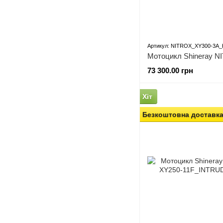
Артикул: NITROX_XY300-3A_
Мотоцикл Shineray N
73 300.00 грн
Хіт
Безкоштовна доставк