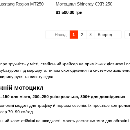
usstang Region МТ250
Мотоцикл Shineray CXR 250
81 500.00 грн
Назад
1
2
3
Вперед
ро зручність у місті, стабільний крейсер на приміських ділянках і 
 кубатурою під маршрути, типом охолодження та системою живлення 
ширину руля та висоту сідла.
жній мотоцикл
25–150 для міста, 200–250 універсально, 300+ для досвідчених
кономні моделі для трафіку й перших сезонів: їх простіше контрол
сер 70–90 км/год.
ний клас: стійкіші на швидкості, мають достатньо тяги для обгонів і 