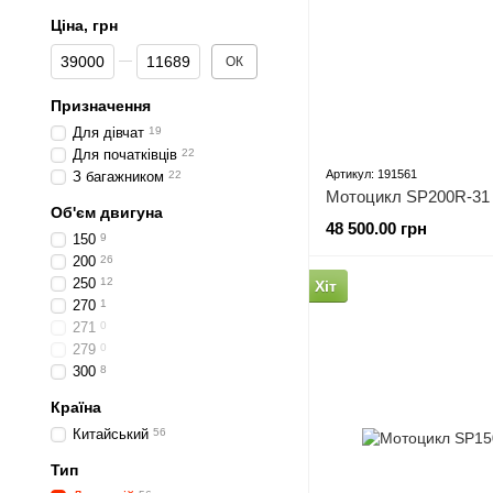
Ціна, грн
Від Ціна, грн
До Ціна, грн
ОК
Призначення
Для дівчат
19
Для початківців
22
Артикул: 191561
З багажником
22
Мотоцикл SP200R-31
Об'єм двигуна
48 500.00 грн
150
9
200
26
250
12
Хіт
270
1
271
0
279
0
300
8
Країна
Китайський
56
Тип