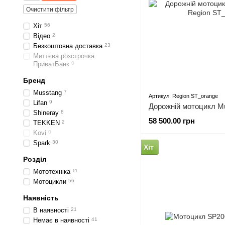
Очистити фільтр
Хіт
56
Відео
2
Безкоштовна доставка
23
Миттєва розстрочка
ПриватБанк
0
Бренд
Musstang
7
Артикул: Region ST_orange
Lifan
9
Дорожній мотоцикл M
Shineray
8
58 500.00 грн
TEKKEN
2
Kovi
0
Spark
30
Хіт
Розділ
Мототехніка
11
Мотоцикли
56
Наявність
В наявності
21
Немає в наявності
41