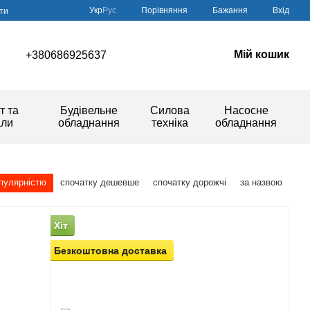
Порівняння
Укр
Рус
Бажання
Вхід
ти
Мій кошик
+380686925637
т та
Будівельне
Силова
Насосне
али
обладнання
техніка
обладнання
опулярністю
спочатку дешевше
спочатку дорожчі
за назвою
Хіт
Безкоштовна доставка