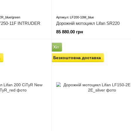
R_blue/green
Артикул: LF200-10M_blue
XY250-11F INTRUDER
Дорожній мотоцикл Lifan SR220
85 880.00 грн
Хіт
а
Безкоштовна доставка