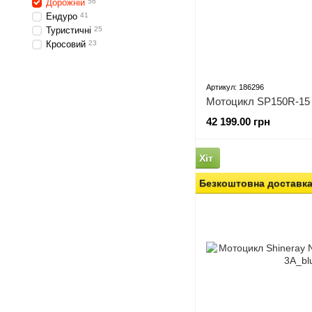
Дорожній
56
Ендуро
41
Туристичні
25
Кросовий
23
Артикул: 186296
Мотоцикл SP150R-15
42 199.00 грн
Хіт
Безкоштовна доставк