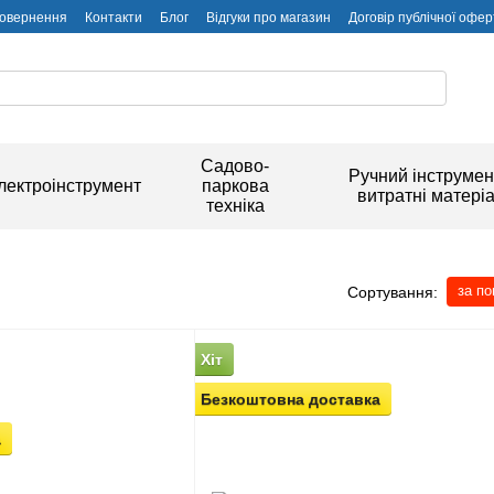
повернення
Контакти
Блог
Відгуки про магазин
Договір публічної офер
Садово-
Ручний інструмен
лектроінструмент
паркова
витратні матері
техніка
за п
Сортування:
Хіт
Безкоштовна доставка
а