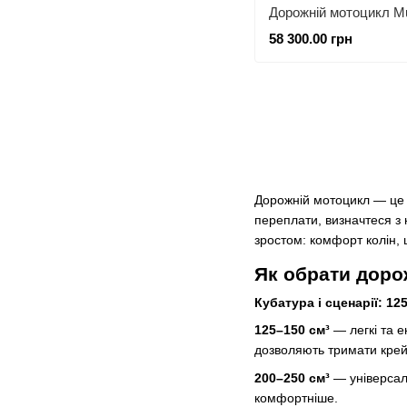
Дорожній мотоцикл M
58 300.00 грн
Дорожній мотоцикл — це п
переплати, визначтеся з
зростом: комфорт колін, 
Як обрати доро
Кубатура і сценарії: 1
125–150 см³
— легкі та е
дозволяють тримати крей
200–250 см³
— універсаль
комфортніше.