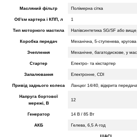
Масляний фільтр
Полімерна сітка
Об'єм картера і КПП, л
1
Тип моторного мастила
Напівсинтетика SG/SF або вище
Коробка передач
Механічна, 5-ступенева, кругова 
Зчеплення
Механічне, багатодискове, у мас
Стартер
Електро- та кікстартер
Запалювання
Електронне, CDI
Привід заднього колеса
Ланцюг 14/40, відкрита передач
Напруга бортової
12
мережі, В
Генератор
14 В / 85 Вт
АКБ
Гелева, 6,5 А·год
ШАСІ