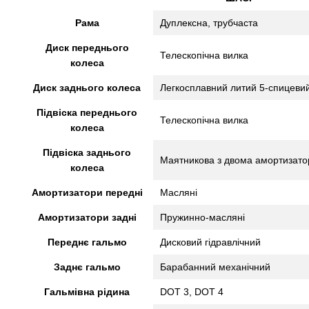
Рама
Дуплексна, трубчаста
Диск переднього
Телескопічна вилка
колеса
Диск заднього колеса
Легкосплавний литий 5-спицеви
Підвіска переднього
Телескопічна вилка
колеса
Підвіска заднього
Маятникова з двома амортизат
колеса
Амортизатори передні
Масляні
Амортизатори задні
Пружинно-масляні
Переднє гальмо
Дисковий гідравлічний
Заднє гальмо
Барабанний механічний
Гальмівна рідина
DOT 3, DOT 4