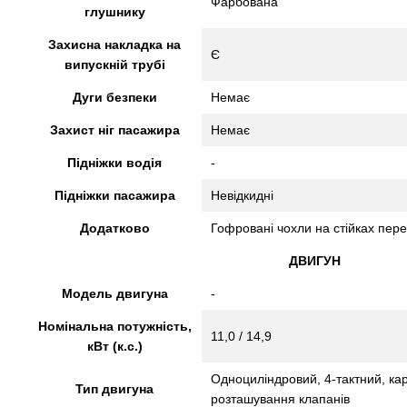
Фарбована
глушнику
Захисна накладка на
Є
випускній трубі
Дуги безпеки
Немає
Захист ніг пасажира
Немає
Підніжки водія
-
Підніжки пасажира
Невідкидні
Додатково
Гофровані чохли на стійках пере
ДВИГУН
Модель двигуна
-
Номінальна потужність,
11,0 / 14,9
кВт (к.с.)
Одноциліндровий, 4-тактний, ка
Тип двигуна
розташування клапанів