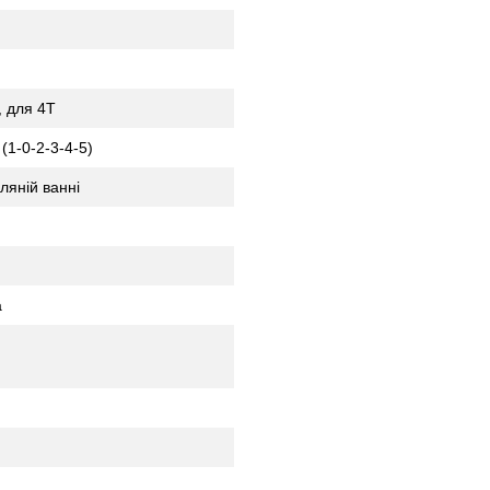
, для 4Т
(1-0-2-3-4-5)
ляній ванні
а