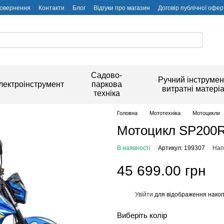
повернення
Контакти
Блог
Відгуки про магазин
Договір публічної офер
Садово-
Ручний інструмен
лектроінструмент
паркова
витратні матері
техніка
Головна
Мототехніка
Мотоцикли
Мотоцикл SP200R
В наявності
Артикул: 199307
Нап
45 699.00 грн
Увійти
для відображення накоп
%
Виберіть колір