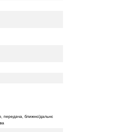
р, передача, ближнє/дальнє
ива