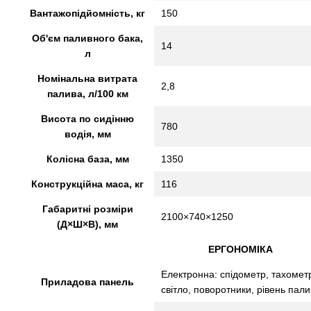
Вантажопідйомність, кг
150
Об'єм паливного бака,
14
л
Номінальна витрата
2,8
палива, л/100 км
Висота по сидінню
780
водія, мм
Колісна база, мм
1350
Конструкційна маса, кг
116
Габаритні розміри
2100×740×1250
(Д×Ш×В), мм
ЕРГОНОМІКА
Електронна: спідометр, тахомет
Приладова панель
світло, поворотники, рівень пал