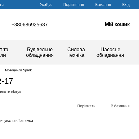
Порівняння
Укр
Рус
Бажання
Вхід
ти
Мій кошик
+380686925637
т та
Будівельне
Силова
Насосне
али
обладнання
техніка
обладнання
Мотоцикли Spark
-17
исати відгук
Порівняти
В бажання
ичувальної знижки