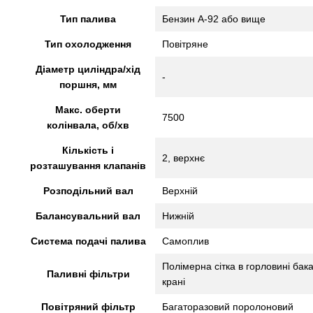
Тип палива
Бензин А-92 або вище
Тип охолодження
Повітряне
Діаметр циліндра/хід
-
поршня, мм
Макс. оберти
7500
колінвала, об/хв
Кількість і
2, верхнє
розташування клапанів
Розподільний вал
Верхній
Балансувальний вал
Нижній
Система подачі палива
Самоплив
Полімерна сітка в горловині бак
Паливні фільтри
крані
Повітряний фільтр
Багаторазовий поролоновий