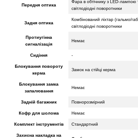
Фара в обтічнику з LED-лампою 
Передня оптика
світлодіодні поворотники
Комбінований ліхтар (гальмо/га
Задня оптика
світлодіодні поворотники
Протиугінна
Немає
сигналізація
Сидіння
-
Блокування повороту
Замок на стійці керма
керма
Блокування замка
Немає
запалювання
Задній багажник
Повнорозмірний
Кофр для шолома
Немає
Комплект інструментів
Стандартний
Захисна накладка на