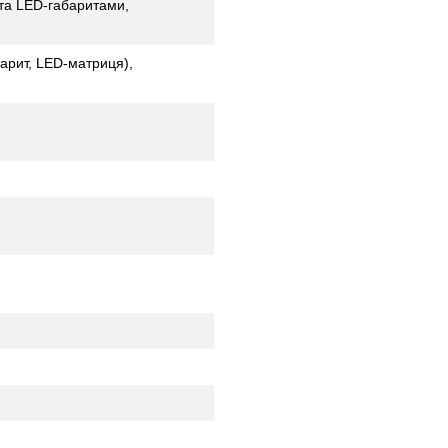
та LED-габаритами,
барит, LED-матриця),