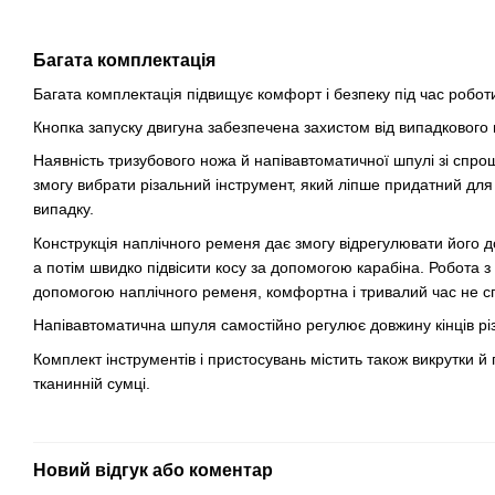
Багата комплектація
Багата комплектація підвищує комфорт і безпеку під час робот
Кнопка запуску двигуна забезпечена захистом від випадкового
Наявність тризубового ножа й напівавтоматичної шпулі зі спр
змогу вибрати різальний інструмент, який ліпше придатний для 
випадку.
Конструкція наплічного ременя дає змогу відрегулювати його д
а потім швидко підвісити косу за допомогою карабіна. Робота 
допомогою наплічного ременя, комфортна і тривалий час не с
Напівавтоматична шпуля самостійно регулює довжину кінців різ
Комплект інструментів і пристосувань містить також викрутки й
тканинній сумці.
Новий відгук або коментар