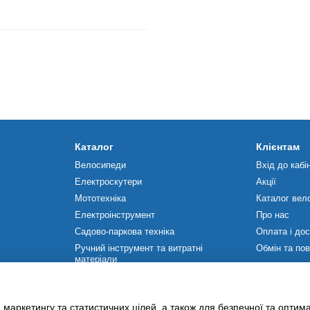
Каталог
Клієнтам
Велосипеди
Вхід до кабі
Електроскутери
Акції
Мототехніка
Каталог вел
Електроінструмент
Про нас
Садово-паркова техніка
Оплата і до
Ручний інструмент та витратні
Обмін та по
матеріали
Ми в соцмер
Будівельне обладнання
Силова техніка
 маркетингу та статистичних цілей, а також для безпечної та оптим
Насосне обладнання