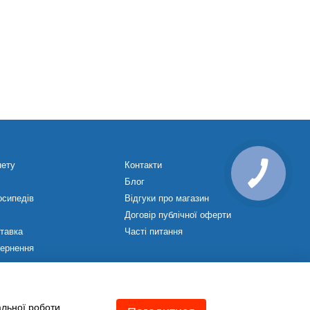
нету
Контакти
Блог
осипедів
Відгуки про магазин
Договір публічної оферти
ставка
Часті питання
вернення
ежах
альної роботи