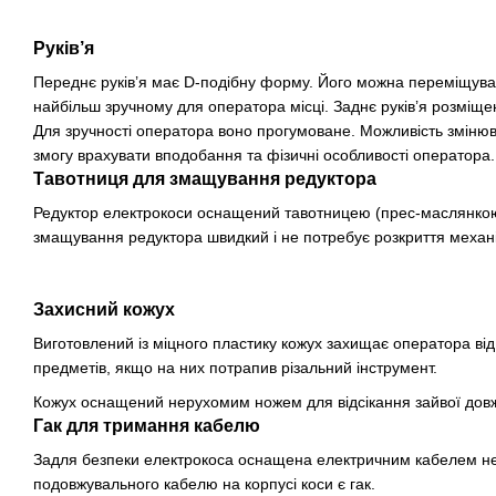
Руків’я
Переднє руків’я має D-подібну форму. Його можна переміщувати
найбільш зручному для оператора місці. Заднє руків’я розміще
Для зручності оператора воно прогумоване. Можливість змінюв
змогу врахувати вподобання та фізичні особливості оператора.
Тавотниця для змащування редуктора
Редуктор електрокоси оснащений тавотницею (прес-маслянкою
змащування редуктора швидкий і не потребує розкриття механі
Захисний кожух
Виготовлений із міцного пластику кожух захищає оператора від 
предметів, якщо на них потрапив різальний інструмент.
Кожух оснащений нерухомим ножем для відсікання зайвої довж
Гак для тримання кабелю
Задля безпеки електрокоса оснащена електричним кабелем не
подовжувального кабелю на корпусі коси є гак.