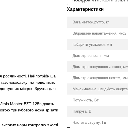
Характеристики
Вага нетто/брутто, кг
Вібраційне навантаження, м/c2
Габарити упаковки, мм
Діаметр волосіні, мм
Діаметр скошування ліскою, м
я рослинності. Найпотрібніша
Діаметр скошування ножем, мм
 газонокосарку: на невеликих
доступних місцях. Зручна для
Максимальна швидкість обертан
Потужність, Вт
Vitals Master EZT 125s дають
могою тризубового ножа зрізати
Напруга, В
Частота струму, Гц
 високих норм контролю якості.