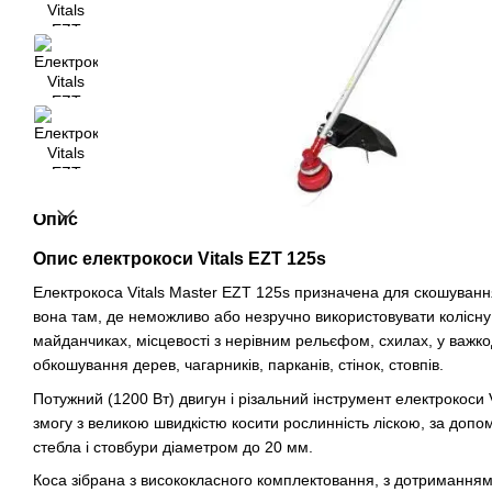
Опис
Опис електрокоси Vitals EZT 125s
Електрокоса Vitals Master EZT 125s призначена для скошуванн
вона там, де неможливо або незручно використовувати колісну
майданчиках, місцевості з нерівним рельєфом, схилах, у важко
обкошування дерев, чагарників, парканів, стінок, стовпів.
Потужний (1200 Вт) двигун і різальний інструмент електрокоси 
змогу з великою швидкістю косити рослинність ліскою, за допо
стебла і стовбури діаметром до 20 мм.
Коса зібрана з висококласного комплектовання, з дотриманням