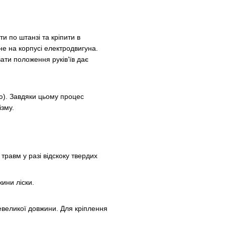
 по штанзі та кріпити в
не на корпусі електродвигуна.
ати положення руків’їв дає
). Завдяки цьому процес
зму.
травм у разі відскоку твердих
ини ліски.
великої довжини. Для кріплення