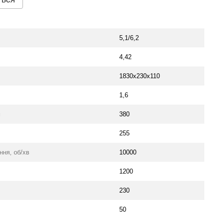
5,1/6,2
4,42
1830х230х110
1,6
м
380
255
ня, об/хв
10000
1200
230
50