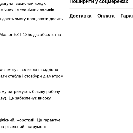
Поширити у соцмережах
двигуна, захисний кожух
мічних і механічних впливів.
Доставка
Оплата
Гара
ом дають змогу працювати досить
s Master EZT 125s діє абсолютна
Дає змогу з великою швидкістю
зати стебла і стовбури діаметром
ьому витримують більшу робочу
ву). Це забезпечує високу
ілісний, жорсткий. Це гарантує
а різальний інструмент.