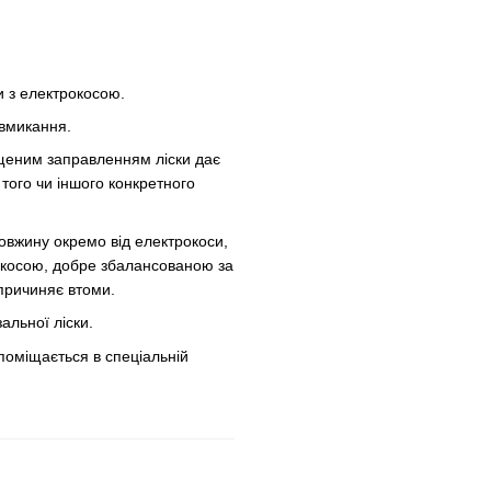
и з електрокосою.
 вмикання.
ощеним заправленням ліски дає
того чи іншого конкретного
овжину окремо від електрокоси,
з косою, добре збалансованою за
причиняє втоми.
альної ліски.
 поміщається в спеціальній