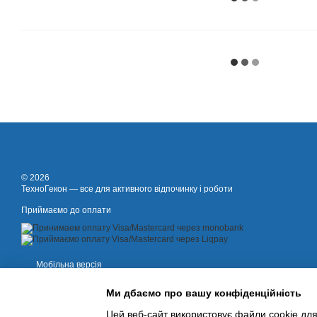
© 2026
ТехноГекон — все для активного відпочинку і роботи
Приймаємо до оплати
Мобільна версія
Ми дбаємо про вашу конфіденційність
Цей веб-сайт використовує файли cookie для