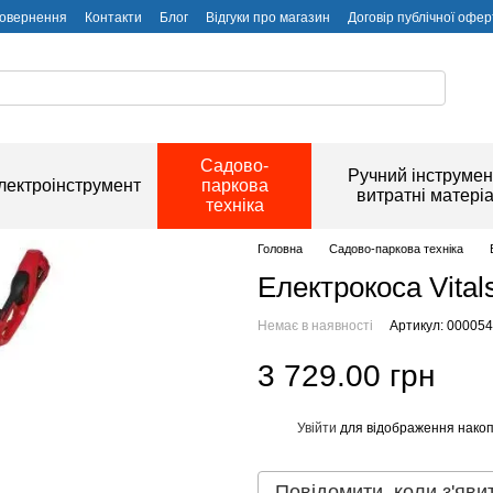
повернення
Контакти
Блог
Відгуки про магазин
Договір публічної офер
Садово-
Ручний інструмен
лектроінструмент
паркова
витратні матері
техніка
Головна
Садово-паркова техніка
Електрокоса Vital
Немає в наявності
Артикул: 00005
3 729.00 грн
Увійти
для відображення накоп
%
Повідомити, коли з'яви