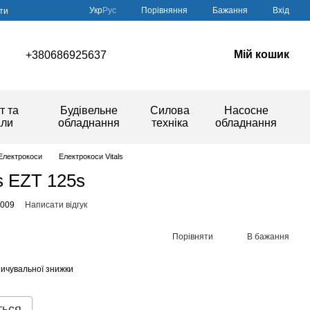
Порівняння
Укр
Рус
Бажання
Вхід
ти
Мій кошик
+380686925637
т та
Будівельне
Силова
Насосне
али
обладнання
техніка
обладнання
Електрокоси
Електрокоси Vitals
s EZT 125s
4009
Написати відгук
Порівняти
В бажання
ичувальної знижки
ться