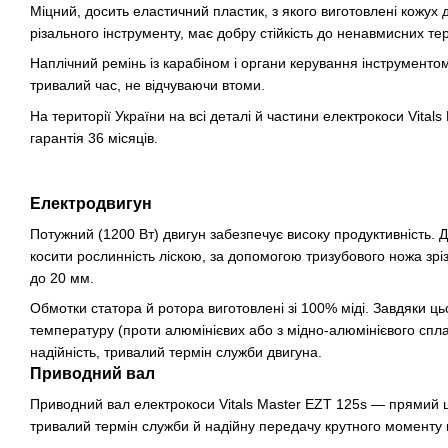
Міцний, досить еластичний пластик, з якого виготовлені кожух 
різального інструменту, має добру стійкість до ненавмисних тер
Наплічний ремінь із карабіном і органи керування інструмент
тривалий час, не відчуваючи втоми.
На території України на всі деталі й частини електрокоси Vital
гарантія 36 місяців.
Електродвигун
Потужний (1200 Вт) двигун забезпечує високу продуктивність. 
косити рослинність ліскою, за допомогою тризубового ножа зрі
до 20 мм.
Обмотки статора й ротора виготовлені зі 100% міді. Завдяки ц
температуру (проти алюмінієвих або з мідно-алюмінієвого спла
надійність, тривалий термін служби двигуна.
Приводний вал
Приводний вал електрокоси Vitals Master EZT 125s — прямий ц
тривалий термін служби й надійну передачу крутного моменту н