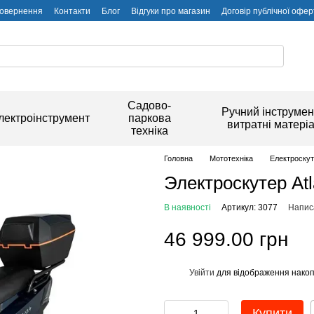
повернення
Контакти
Блог
Відгуки про магазин
Договір публічної офер
Садово-
Ручний інструмен
лектроінструмент
паркова
витратні матері
техніка
Головна
Мототехніка
Електроску
Электроскутер At
В наявності
Артикул: 3077
Написа
46 999.00 грн
Увійти
для відображення накоп
%
Купити