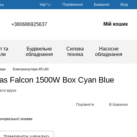
Порівняння
Укр
Рус
Бажання
Вхід
ти
Мій кошик
+380686925637
т та
Будівельне
Силова
Насосне
али
обладнання
техніка
обладнання
тери
Електроскутери ATLAS
las Falcon 1500W Box Cyan Blue
ти відгук
Порівняти
В бажання
ичувальної знижки
Замовити швидко