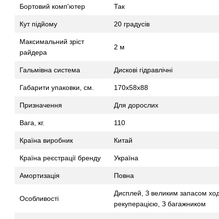
Бортовий комп'ютер
Так
Кут підйому
20 градусів
Максимальний зріст
2 м
райдера
Гальмівна система
Дискові гідравлічні
Габарити упаковки, см.
170х58х88
Призначення
Для дорослих
Вага, кг.
110
Країна виробник
Китай
Країна реєстрації бренду
Україна
Амортизація
Повна
Дисплей, З великим запасом ход
Особливості
рекуперацією, З багажником