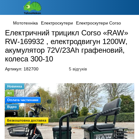
Мототехніка
Електроскутери
Електроскутери Corso
Електричний трицикл Corso «RAW»
RW-169932 , електродвигун 1200W,
акумулятор 72V/23Ah графеновий,
колеса 300-10
Артикул:
182700
5 відгуків
Новинка
Хіт
Оплата частинами
Відео
3
Безкоштовна доставка