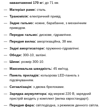
навантаженні 170 кг:
до 71 км.
Матеріал рами:
сталь.
Трансмісія:
електричний привід.
Заднє гальмо:
ножне, барабанне, з механічним
приводом.
Переднє гальмо:
дискове, гідравлічне.
Передня вилка:
амортизаційна, 38 мм.
Задні амортизатори:
пружинно-гідравлічні.
Ободи:
300-10, залізні.
Шини:
розмір 300-10.
Максимальна швидкість:
45 км/год.
Панель приладів:
кольорова LED-панель з
підсвічуванням.
Сигналізація:
з двома брелоками.
Зарядка акумулятора:
від мережі 220 В, зарядний
пристрій входить у комплект (вилка євростандарт).
Передня фара:
світлодіодна, з режимом денного світла.