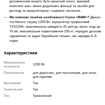
доповненням можуть бути захисний чохол, зимовий
комплект шин, замок додаткової фіксації та засоби для
догляду за акумулятором і ходовою частиною.
Які ключові технічні особливості Corso «RAW»?
Двигун
постійного струму 1200 Вт; акумулятор графеновий
72V/23Ah; максимальна швидкість 45 км/год; запас ходу до
76 км; максимальне навантаження 200 кг; переднє дискове
гідравлічне та заднє барабанне гальмо; час зарядки 6–8
годин.
Характеристики
Максимальна
1200 Bт
потужність
Призначення
для дорослих, для пенсіонерів, для села,
для підлітків
Вантажний
Так
Триколісний
Так
Тип
Триколісний