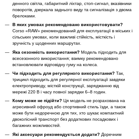
денного світла, габаритний ліхтар, стоп-сигнал, вказівники
поворотів, дзеркала заднього виду та сигналізація з двома
брелоками.
В яких умовах рекомендовано використовувати?
Corso «RAW» рекомендований для експлуатації в міських і
сільських умовах, коли важливі стійкість, місткість і
зручність у щоденних маршрутах.
Яка сезонність використання?
Модель підходить для
всесезонного використання; взимку рекомендовано
встановлювати відповідну гуму на колеса.
Чи підходить для регулярного використання?
Так,
трицикл підходить для регулярної експлуатації завдяки
електроприводу, місткій конструкції, заряджанню від
мережі 220 В і часу повної зарядки 6–8 годин.
Кому може не підійти?
Ця модель не розрахована на
агресивний офроуд або спортивний стиль їзди, а також
може бути недоречною для тих, хто шукає компактний
двоколісний транспорт без додаткових посадкових і
багажних можливостей.
Які аксесуари рекомендується додати?
Доречним