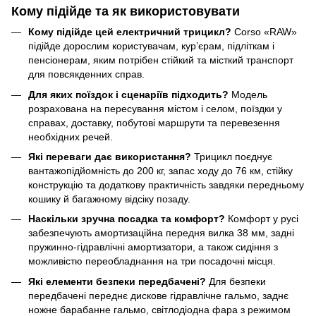
Кому підійде та як використовувати
Кому підійде цей електричний трицикл?
Corso «RAW»
підійде дорослим користувачам, кур’єрам, підліткам і
пенсіонерам, яким потрібен стійкий та місткий транспорт
для повсякденних справ.
Для яких поїздок і сценаріїв підходить?
Модель
розрахована на пересування містом і селом, поїздки у
справах, доставку, побутові маршрути та перевезення
необхідних речей.
Які переваги дає використання?
Трицикл поєднує
вантажопідйомність до 200 кг, запас ходу до 76 км, стійку
конструкцію та додаткову практичність завдяки передньому
кошику й багажному відсіку позаду.
Наскільки зручна посадка та комфорт?
Комфорт у русі
забезпечують амортизаційна передня вилка 38 мм, задні
пружинно-гідравлічні амортизатори, а також сидіння з
можливістю переобладнання на три посадочні місця.
Які елементи безпеки передбачені?
Для безпеки
передбачені переднє дискове гідравлічне гальмо, заднє
ножне барабанне гальмо, світлодіодна фара з режимом