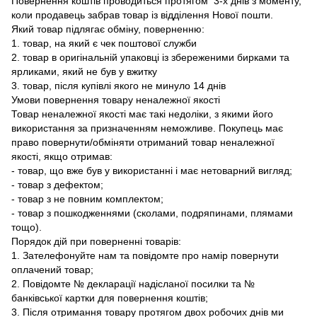
Повернення коштів проводиться протягом 3-х днів з моменту,
коли продавець забрав товар із відділення Нової пошти.
Який товар підлягає обміну, поверненню:
1. товар, на який є чек поштової служби
2. товар в оригінальній упаковці із збереженими бирками та
ярликами, який не був у вжитку
3. товар, після купівлі якого не минуло 14 днів
Умови повернення товару неналежної якості
Товар неналежної якості має такі недоліки, з якими його
використання за призначенням неможливе. Покупець має
право повернути/обміняти отриманий товар неналежної
якості, якщо отримав:
- товар, що вже був у використанні і має нетоварний вигляд;
- товар з дефектом;
- товар з не повним комплектом;
- товар з пошкодженнями (сколами, подряпинами, плямами
тощо).
Порядок дій при поверненні товарів:
1. Зателефонуйте нам та повідомте про намір повернути
оплачений товар;
2. Повідомте № декларації надісланої посилки та №
банківської картки для повернення коштів;
3. Після отримання товару протягом двох робочих днів ми