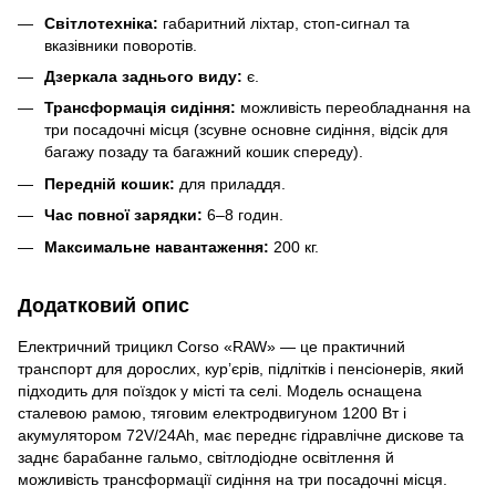
Світлотехніка:
габаритний ліхтар, стоп-сигнал та
вказівники поворотів.
Дзеркала заднього виду:
є.
Трансформація сидіння:
можливість переобладнання на
три посадочні місця (зсувне основне сидіння, відсік для
багажу позаду та багажний кошик спереду).
Передній кошик:
для приладдя.
Час повної зарядки:
6–8 годин.
Максимальне навантаження:
200 кг.
Додатковий опис
Електричний трицикл Corso «RAW» — це практичний
транспорт для дорослих, кур’єрів, підлітків і пенсіонерів, який
підходить для поїздок у місті та селі. Модель оснащена
сталевою рамою, тяговим електродвигуном 1200 Вт і
акумулятором 72V/24Ah, має переднє гідравлічне дискове та
заднє барабанне гальмо, світлодіодне освітлення й
можливість трансформації сидіння на три посадочні місця.