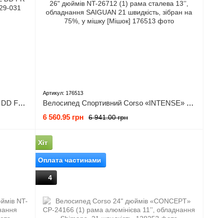
Артикул: 176513
Велосипед ST 29" SPACE NEPTUNE DD FR рама-20" сіро-чорний 2024
Велосипед Спортивний Corso «INTENSE» 26" дюймів NT-26712 (1) рама сталева 13’’, обладнання SAIGUAN 21 швидкість, зібран на 75%, у мішку [Мішок]
6 560.95 грн
6 941.00 грн
Хіт
Оплата частинами
4