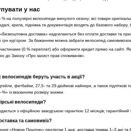
упувати у нас
% на популярні велосипеди минулого сезону; всі товари оригінальн
далі, крила, підніжка та документація входять до базового набору,
«Безкоштовна доставка» надсилаються без оплати доставки та прих
105 грн кур’єром. За бажанням можна забрати велосипед самовивозом 
частинами (0 % переплат) або оформити кредит прямо на сайті. Якщ
дно до Закону «Про захист прав споживачів».
их велосипедів беруть участь в акції?
рдтейли, фетбайки, 27,5- та 29-дюймові найнери, а також підліткові 
«–%» із вказанням розміру знижки.
 гірські велосипеди?
дається з офіційною заводською гарантією 12 місяців; гарантійний 
доставка та самовивіз?
ння «Новою Поштою» протягом 1 дня; доставка триває 1–3 дні та б