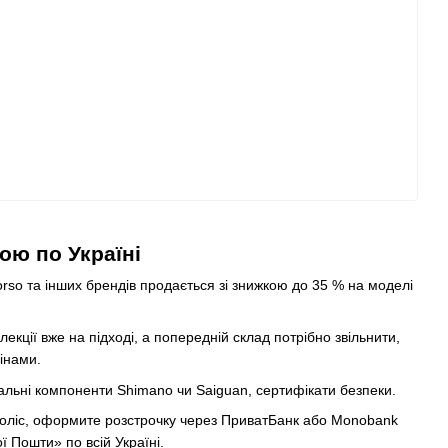
ою по Україні
rso та інших брендів продається зі знижкою до 35 % на моделі
екції вже на підході, а попередній склад потрібно звільнити,
інами.
альні компоненти Shimano чи Saiguan, сертифікати безпеки.
а коліс, оформите розстрочку через ПриватБанк або Monobank
ї Пошти» по всій Україні.