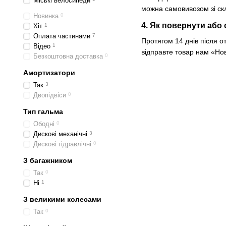
Міські велосипеди
можна самовивозом зі скл
Новинка
0
4. Як повернути або
Хіт
1
Оплата частинами
7
Протягом 14 днів після 
Відео
1
відправте товар нам «Но
Безкоштовна доставка
0
Амортизатори
Так
3
Двопідвіси
0
Тип гальма
Ободні
0
Дискові механічні
3
Дискові гідравлічні
0
З багажником
Так
0
Ні
1
З великими колесами
Так
0