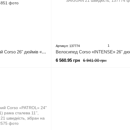
1
Артикул: 137774
Велосипед Спортивний Corso 26" дюймів «PHANTOM» PH-26847 (1) рама сталева 13’’, обладнання SunRun 21 швидкість, зібран на 75%
6 560.95 грн
6 941.00 грн