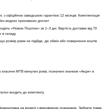
і, з офіційною заводською гарантією 12 місяців. Комплектація
 без жодних прихованих доплат.
одять «Новою Поштою» за 1–3 дні. Вартість доставки від 70
зі складу.
о розмір рами не підійде, діє обмін або повернення коштів
та класичні MTB минулих років, позначені значком «Акція» в
талон входить до комплекту.
езкоштовна на моделі з відповідною позначкою. Забрати товар