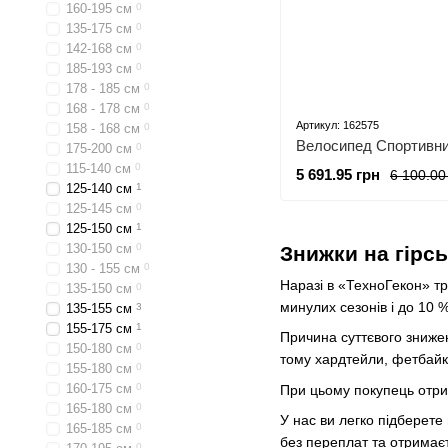
160-195 см
0
135-175 см
0
142-168 см
0
185-193 см
0
178 - 185 см
0
168 - 178 см
0
Артикул: 162575
158 - 168 см
0
175-200 см
0
115-140 см
0
5 691.95 грн
6 100.00
125-140 см
1
125-145 см
0
125-150 см
1
130-150 см
0
Знижки на гірс
130 - 155 см
0
Наразі в «ТехноГекон» тр
135-150 см
0
минулих сезонів і до 10 %
135-155 см
3
155-175 см
1
Причина суттєвого зниженн
150-180 см
0
тому хардтейли, фетбайки
155-180 см
0
160-175 см
0
При цьому покупець отрим
165-180 см
0
У нас ви легко підберете
165-185 см
0
без переплат та отримаєт
0