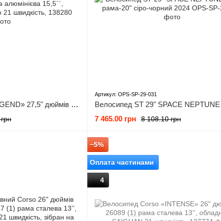
Артикул: OPS-SP-29-031
Велосипед Corso «LEGEND» 27,5" дюймів LG-27506 (1) рама алюмінієва 15,5``, обладнання Shimano 21 швидкість,
7 465.00 грн
 грн
8 108.10 грн
−5%
Оплата частинами
4