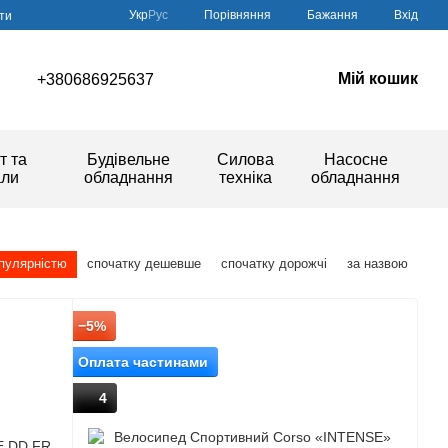
Порівняння
Укр
Рус
Бажання
Вхід
ти
Мій кошик
+380686925637
т та
Будівельне
Силова
Насосне
али
обладнання
техніка
обладнання
опулярністю
спочатку дешевше
спочатку дорожчі
за назвою
−5%
Оплата частинами
4