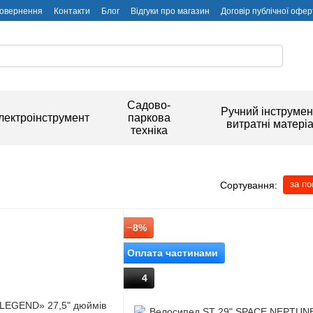
повернення
Контакти
Блог
Відгуки про магазин
Договір публічної офер
Садово-
Ручний інструмен
лектроінструмент
паркова
витратні матері
техніка
за п
Сортування:
−8%
Оплата частинами
4