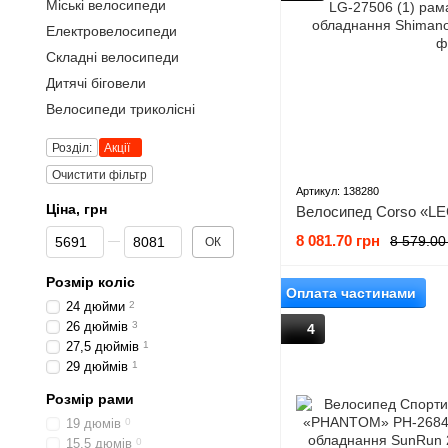
Міські велосипеди
Електровелосипеди
Складні велосипеди
Дитячі біговели
Велосипеди триколісні
Розділ:
Акції
Очистити фільтр
Артикул: 138280
Ціна, грн
Від Ціна, грн
До Ціна, грн
8 081.70 грн
8 579.00
ОК
Розмір коліс
Оплата частинами
24 дюйми
2
26 дюймів
3
4
27,5 дюймів
1
29 дюймів
1
Розмір рами
19 дюмів
0
15,5 дюмів
0