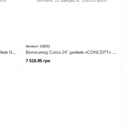
Артикул: 138253
Велосипед Corso «INTENSE» 26" дюймів NT-26089 (1) рама сталева 13’’, обладнання SAIGUAN 21 швидкість,
Велосипед Corso 24" дюймів «CONCEPT» CP-24166 (1) рама алюмінієва 11’’, обладнання Shimano, 21 швидкість,
7 516.85 грн