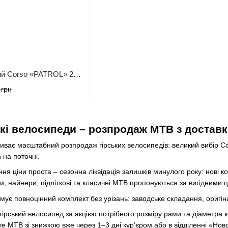
Велосипед Спортивний Corso «PATROL» 24" дюйми PL-24180 (1) рама сталева 11’’, обладнання SUNRUN 21 швидкість, зібран на 75%
 грн
ькі велосипеди – розпродаж MTB з доставк
иває масштабний розпродаж гірських велосипедів: великий вибір Co
 на поточні.
я ціни проста – сезонна ліквідація залишків минулого року: нові кол
, найнери, підліткові та класичні MTB пропонуються за вигідними ц
ує повноцінний комплект без урізань: заводське складання, оригін
 гірський велосипед за акцією потрібного розміру рами та діаметр
е MTB зі знижкою вже через 1–3 дні кур’єром або в відділенні «Ново