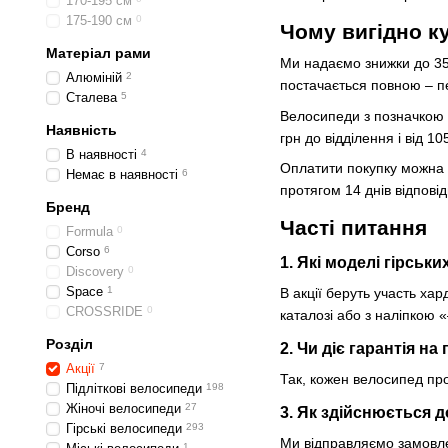
170-195 см
175-190 см
0
Чому вигідно к
Матеріал рами
Ми надаємо знижки до 35 
Алюміній
2
постачається повною – пе
Сталева
5
Велосипеди з позначкою 
Наявність
грн до відділення і від 
В наявності
4
Оплатити покупку можна 
Немає в наявності
6
протягом 14 днів відпові
Бренд
Часті питання
Formula
0
Corso
6
1. Які моделі гірськ
Discovery
0
Space
1
В акції беруть участь ха
CROSSRIDE
0
каталозі або з наліпкою 
Розділ
2. Чи діє гарантія на
Акції
7
Так, кожен велосипед про
Підліткові велосипеди
198
Жіночі велосипеди
27
3. Як здійснюється 
Гірські велосипеди
293
Ми відправляємо замовле
1