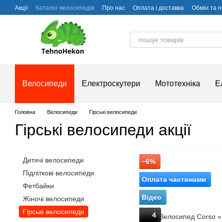
Перейти до основного контенту
Акції
Каталог велосипедів
Про нас
Оплата і доставка
Обмін та 
Часті питання
Велосипеди
Електроскутери
Мототехніка
Е
Головна
Велосипеди
Гірські велосипеди
Гірські велосипеди акції
Дитячі велосипеди
−6%
Підліткові велосипеди
Оплата частинами
Фетбайки
Відео
Жіночі велосипеди
Гірські велосипеди
4