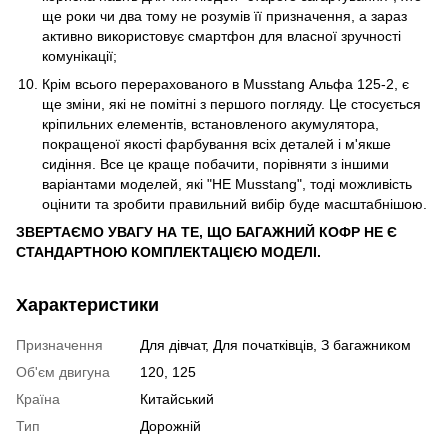
ще роки чи два тому не розумів її призначення, а зараз
активно використовує смартфон для власної зручності
комунікації;
Крім всього перерахованого в Musstang Альфа 125-2, є
ще зміни, які не помітні з першого погляду. Це стосується
кріпильних елементів, встановленого акумулятора,
покращеної якості фарбування всіх деталей і м'якше
сидіння. Все це краще побачити, порівняти з іншими
варіантами моделей, які "НЕ Musstang", тоді можливість
оцінити та зробити правильний вибір буде масштабнішою.
ЗВЕРТАЄМО УВАГУ НА ТЕ, ЩО БАГАЖНИЙ КОФР НЕ Є
СТАНДАРТНОЮ КОМПЛЕКТАЦІЄЮ МОДЕЛІ.
Характеристики
Призначення
Для дівчат, Для початківців, З багажником
Об'єм двигуна
120, 125
Країна
Китайський
Тип
Дорожній