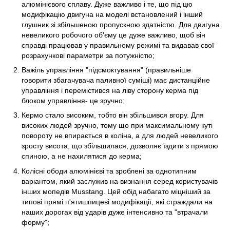
алюмінієвого сплаву. Дуже важливо і те, що під цю
модифікацію двигуна на моделі встановлений і інший
глушник зі збільшеною пропускною здатністю. Для двигуна
невеликого робочого об'єму це дуже важливо, щоб він
справді працював у правильному режимі та видавав свої
розрахункові параметри за потужністю;
Важіль управління "підсмоктування" (правильніше
говорити збагачувача паливної суміші) має дистанційне
управління і перемістився на ліву сторону керма під
блоком управління- це зручно;
Кермо стало високим, тобто він збільшився вгору. Для
високих людей зручно, тому що при максимальному куті
повороту не впирається в коліна, а для людей невеликого
зросту висота, що збільшилася, дозволяє їздити з прямою
спиною, а не нахилятися до керма;
Колісні ободи алюмінієві та зроблені за однотипним
варіантом, який заслужив на визнання серед користувачів
інших мопедів Musstang. Цей обід набагато міцніший за
типові прямі п'ятишпицеві модифікації, які страждали на
наших дорогах від ударів дуже інтенсивно та "втрачали
форму";