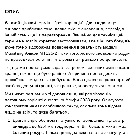
Опис
Є такий цікавий термін – "реінкарнація". Для людини це
означає приблизно таке: повне якісне оновлення, перехід в
інший стан - це і є перетворення. Звичайно для техніки цей
термін не зовсім коректно застосовувати, але з іншого боку, він
дуже точно відображає повернення в реальність моделі
Musstang Альфа МТ125-2 після того, як його застарілий родич
не проводився останні п'ять років і ми раніше про це писали.
Те, що ми пропонуємо зараз - за рядом технічних змін і якості
краще, ніж те, що було раніше. А причина появи досить
прозаїчна – модель затребувана. Вона цікава як транспортний
засіб за доступні гроші і, як і раніше, користується попитом.
Ми нижче позначимо ті доповнення, які реалізовані у
поточному варіанті оновленої Альфи 2023 року. Описувати
конструктив немає особливого сенсу, оскільки вона відома
якщо не всім, то дуже багатьом.
Двигун виріс обсягом і потужністю. Збільшився і діаметр
циліндра до 52,4 мм і хід поршня. Він більш тяжкий і має
більший ресурс. Гільза циліндра виконана не з чавуну, а з