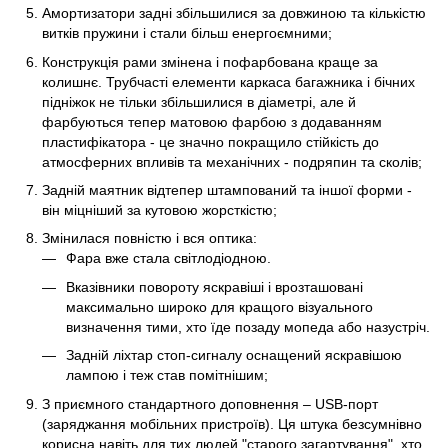
Амортизатори задні збільшилися за довжиною та кількістю
витків пружини і стали більш енергоємними;
Конструкція рами змінена і пофарбована краще за
колишнє. Трубчасті елементи каркаса багажника і бічних
підніжок не тільки збільшилися в діаметрі, але й
фарбуються тепер матовою фарбою з додаванням
пластифікатора - це значно покращило стійкість до
атмосферних впливів та механічних - подряпин та сколів;
Задній маятник відтепер штампований та іншої форми -
він міцніший за кутовою жорсткістю;
Змінилася повністю і вся оптика:
Фара вже стала світлодіодною.
Вказівники повороту яскравіші і врозташовані
максимально широко для кращого візуального
визначення тими, хто їде позаду мопеда або назустріч.
Задній ліхтар стоп-сигналу оснащений яскравішою
лампою і теж став помітнішим;
З приємного стандартного доповнення – USB-порт
(заряджання мобільних пристроїв). Ця штука безсумнівно
корисна навіть для тих людей "старого загартування", хто