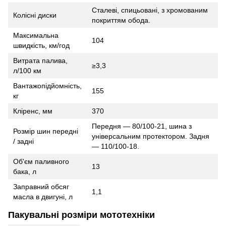
Сталеві, спицьовані, з хромованим
Колісні диски
покриттям обода.
Максимальна
104
швидкість, км/год
Витрата палива,
≥3,3
л/100 км
Вантажопідйомність,
155
кг
Кліренс, мм
370
Передня — 80/100-21, шина з
Розмір шин передні
універсальним протектором. Задня
/ задні
— 110/100-18.
Об'єм паливного
13
бака, л
Заправний обсяг
1,1
масла в двигуні, л
Пакувальні розміри мототехніки