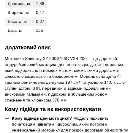
Довжина, м
1,88
Ширина, м
0,47
Висота, м
0,87
Вага, кг
155
Додатковий опис
Мотоцикл Shineray XY 200GY-6C VXR 200 — це дорожній
ендуро
/кросовий мотоцикл для початківців, дівчат і дорослих,
який підходить для поїздок містом, міжміськими дорогами,
сільською місцевістю та бездоріжжям. Модель оснащена 4-
тактним бензиновим двигуном 197 см³ потужністю 14,8 к.с., 5-
ступінчастою КПП, передніми й задніми гідравлічними
дисковими гальмами, підвіскою зі збільшеним ходом
стиснення та кліренсом 370 мм.
Кому підійде та як використовувати
Кому підійде цей мотоцикл?
Модель підходить
початківцям, дівчатам і дорослим, яким потрібен
універсальний мотоцикл для поїздок дорогами різного типу