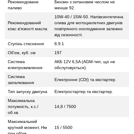
Рекомендоване
Бензин з октановим числом не
паливо
менше 92.
10W-40 / 15W-50. Напівсинтетична
Рекомендований
олива для мотоциклетних двигунів
клас в'язкості масла
повітряного охолодження залежно
від сезонності.
Ступінь стиснення
8,9:1
Об'єм, куб. см
197
Система
АКБ 12V 6,5A (AGM-тип, що не
електроживлення
обслуговується).
Система
Електронне (CDI) та кікстартер.
запалювання
Тип запуску двигуна
Електростартер та кікстартер.
Максимальна
потужність, к.с./
14,8 / 7500
об.хв.
Максимальний
крутний момент, Нм
15 / 5500
при об/хв