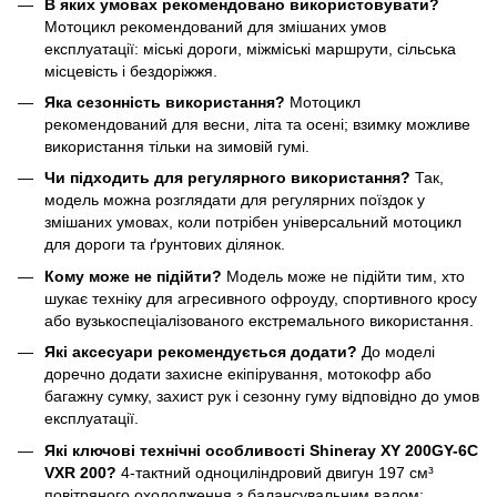
В яких умовах рекомендовано використовувати?
Мотоцикл рекомендований для змішаних умов
експлуатації: міські дороги, міжміські маршрути, сільська
місцевість і бездоріжжя.
Яка сезонність використання?
Мотоцикл
рекомендований для весни, літа та осені; взимку можливе
використання тільки на зимовій гумі.
Чи підходить для регулярного використання?
Так,
модель можна розглядати для регулярних поїздок у
змішаних умовах, коли потрібен універсальний мотоцикл
для дороги та ґрунтових ділянок.
Кому може не підійти?
Модель може не підійти тим, хто
шукає техніку для агресивного офроуду, спортивного кросу
або вузькоспеціалізованого екстремального використання.
Які аксесуари рекомендується додати?
До моделі
доречно додати захисне екіпірування, мотокофр або
багажну сумку, захист рук і сезонну гуму відповідно до умов
експлуатації.
Які ключові технічні особливості Shineray XY 200GY-6C
VXR 200?
4-тактний одноциліндровий двигун 197 см³
повітряного охолодження з балансувальним валом;