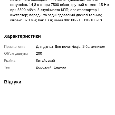
потужність 14,8 к.с. при 7500 об/хв; крутний момент 15 Нм
при 5500 об/хв; 5-ступінчаста КПП; електростартер і
кікстартер; передні та задні гідравлічні дискові гальма;
кліренс 370 мм; бак 13 л; шини 80/100-21 і 110/100-18.
Характеристики
Призначення
Для дівчат, Для початківців, З багажником
Об'єм двигуна
200
Країна
Китайський
Тип
Дорожній, Ендуро
Відгуки