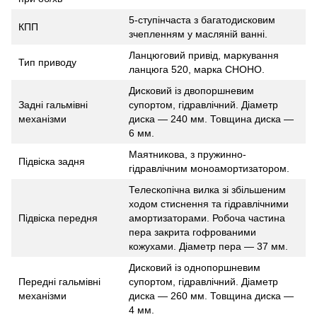
5-ступінчаста з багатодисковим
КПП
зчепленням у масляній ванні.
Ланцюговий привід, маркування
Тип приводу
ланцюга 520, марка CHOHO.
Дисковий із двопоршневим
Задні гальмівні
супортом, гідравлічний. Діаметр
механізми
диска — 240 мм. Товщина диска —
6 мм.
Маятникова, з пружинно-
Підвіска задня
гідравлічним моноамортизатором.
Телескопічна вилка зі збільшеним
ходом стиснення та гідравлічними
Підвіска передня
амортизаторами. Робоча частина
пера закрита гофрованими
кожухами. Діаметр пера — 37 мм.
Дисковий із однопоршневим
Передні гальмівні
супортом, гідравлічний. Діаметр
механізми
диска — 260 мм. Товщина диска —
4 мм.