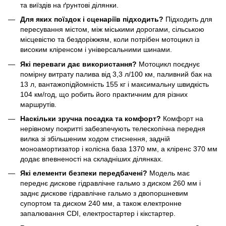
та виїздів на ґрунтові ділянки.
Для яких поїздок і сценаріїв підходить?
Підходить для
пересування містом, між міськими дорогами, сільською
місцевістю та бездоріжжям, коли потрібен мотоцикл із
високим кліренсом і універсальними шинами.
Які переваги дає використання?
Мотоцикл поєднує
помірну витрату палива від 3,3 л/100 км, паливний бак на
13 л, вантажопідйомність 155 кг і максимальну швидкість
104 км/год, що робить його практичним для різних
маршрутів.
Наскільки зручна посадка та комфорт?
Комфорт на
нерівному покритті забезпечують телескопічна передня
вилка зі збільшеним ходом стиснення, задній
моноамортизатор і колісна база 1370 мм, а кліренс 370 мм
додає впевненості на складніших ділянках.
Які елементи безпеки передбачені?
Модель має
переднє дискове гідравлічне гальмо з диском 260 мм і
заднє дискове гідравлічне гальмо з двопоршневим
супортом та диском 240 мм, а також електронне
запалювання CDI, електростартер і кікстартер.