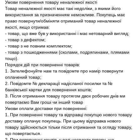
Умови повернення товару неналежної якості
Товар неналежної якості має такі недоліки, з якими його
використання за призначенням неможливе. Покупець має
право повернути/обміняти отриманий товар неналежної
якості, якщо отримав:
- товар, що вже був у використанні і має нетоварний вигляд;
- товар з дефектом;
- товар з не повним комплектом;
- товар з пошкодженнями (сколами, подряпинами, плямами
тощо).
Порядок дій при поверненні товарів:
1. Зателефонуйте нам та повідомте про намір повернути
оплачений товар;
2. Повідомте № декларації надісланої посилки та №
банківської картки для повернення коштів;
3. Після отримання товару протягом двох робочих днів ми
повертаємо Вам гроші чи інший товар
Умови оплати доставки при поверненні:
1. При поверненні товару та відправці покупцю нового товару
доставку оплачує покупець. При цьому відправка нового
товару здійснюється тільки після отримання та огляду товару,
що повертається.
2. При поверненні коштів, у разі несплати товару, що