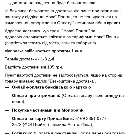
— доставка на відділення буде безкоштовною.
✅ Важливо: безкоштовна доставка діє лише при отриманні
вантажу у відділенні Нової Пошти, та не поширюється на
замовлення, оформлені в Оплату Частинами або в кредит.
Адресна доставка кур'єром "Нової Пошти" за
адресою оплачується клієнтом за тарифами Нової Пошти
(вартість залежить від міста, ваги та габаритів).
відправка здійснюється протягом 1 дня.
Термін доставки - 1-3 дні
Вартість доставки від 105 грн.
Пункт вартості доставки не застосовується, якщо на сторінці
товару вказано ярлик "Безкоштовна доставка".
Онлайн-оплата банківською карткою
Оплата при отриманні:
(Оплата товару після огляду на
пошті);
Покупка частинами від Monobank
Оплата на карту ПриватБанк:
5169 3351 0777
2572
(ФОП Бойко Людмила Анатоліївна);
Готівкою:
(Оплата в пункті видачі після перевірки товару