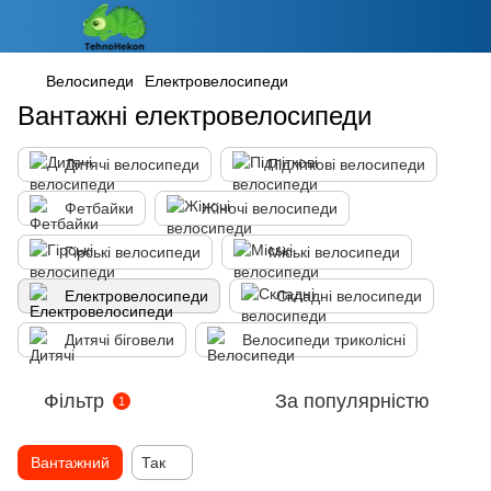
Велосипеди
Електровелосипеди
Вантажні електровелосипеди
Дитячі велосипеди
Підліткові велосипеди
Фетбайки
Жіночі велосипеди
Гірські велосипеди
Міські велосипеди
Електровелосипеди
Складні велосипеди
Дитячі біговели
Велосипеди триколісні
Фільтр
За популярністю
1
Вантажний
Так