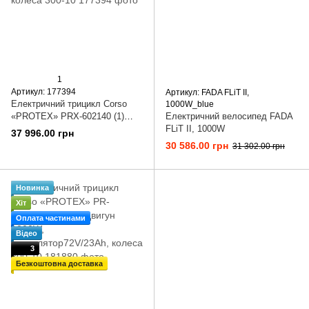
1
Артикул: 177394
Артикул: FADA FLiT II,
Електричний трицикл Corso
1000W_blue
«PROTEX» PRX-602140 (1)
Електричний велосипед FADA
двигун 1000W, акумулятор
FLiT II, 1000W
37 996.00 грн
72V/23Ah, колеса 300-10
30 586.00 грн
31 302.00 грн
Новинка
Хіт
Оплата частинами
Відео
3
Безкоштовна доставка