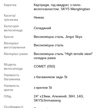
Каретка
Картридж, під квадрат, з пило-
вологозахистом, SKYS Wangtingtian
Касета/
Немає
тріскачка
Категорія
Складаний
велосипеда
Крила
Високоміцна сталь, Jingxi Skys
Матеріал
Високоміцна сталь
виготовлення
Матеріал рами
Високоміцна сталь "High tensile steel"
складна рама
Модель
COMET (050)
велосипеда
Наявність
з багажником задн St
багажника
Наявність
з крилом St
крила
Обід
24" х19мм, Алюмiнiй, 36H, 14G,
SKYS/Jinmawang
Особливості