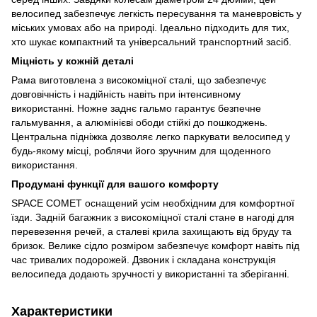
велосипед забезпечує легкість пересування та маневровість у
міських умовах або на природі. Ідеально підходить для тих,
хто шукає компактний та універсальний транспортний засіб.
Міцність у кожній деталі
Рама виготовлена з високоміцної сталі, що забезпечує
довговічність і надійність навіть при інтенсивному
використанні. Ножне заднє гальмо гарантує безпечне
гальмування, а алюмінієві ободи стійкі до пошкоджень.
Центральна підніжка дозволяє легко паркувати велосипед у
будь-якому місці, роблячи його зручним для щоденного
використання.
Продумані функції для вашого комфорту
SPACE COMET оснащений усім необхідним для комфортної
їзди. Задній багажник з високоміцної сталі стане в нагоді для
перевезення речей, а сталеві крила захищають від бруду та
бризок. Велике сідло розміром забезпечує комфорт навіть під
час тривалих подорожей. Дзвоник і складана конструкція
велосипеда додають зручності у використанні та зберіганні.
Характеристики