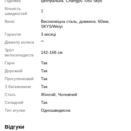
Підніжка
центральна, Changyu -050 Skys
Кількість
1
швидкостей
Виніс
Високоміцна сталь, довжина: 60мм,
SKYS/Weiyi
Гарантія
3 місяці
Діаметр колеса
""
Зріст
142-168 см
велосипедиста
Гарні
Так
Дорожній
Так
Прогулянковий
Так
З багажником
Так
Стать
Жіночій, Чоловічий
Складний
Так
Тип втулки
Одношвидкісна
Відгуки