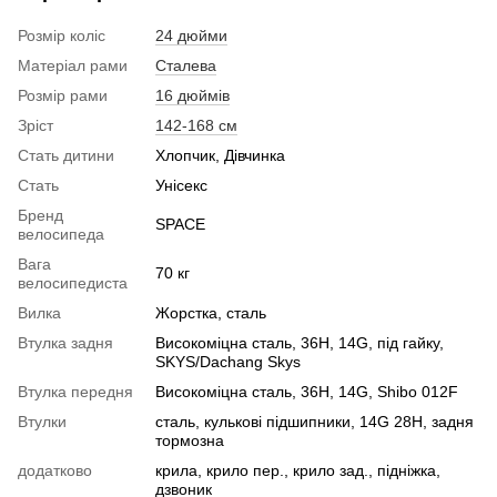
Розмір коліс
24 дюйми
Матеріал рами
Сталева
Розмір рами
16 дюймів
Зріст
142-168 см
Стать дитини
Хлопчик, Дівчинка
Стать
Унісекс
Бренд
SPACE
велосипеда
Вага
70 кг
велосипедиста
Вилка
Жорстка, сталь
Втулка задня
Високоміцна сталь, 36H, 14G, під гайку,
SKYS/Dachang Skys
Втулка передня
Високоміцна сталь, 36H, 14G, Shibo 012F
Втулки
сталь, кулькові підшипники, 14G 28H, задня
тормозна
додатково
крила, крило пер., крило зад., підніжка,
дзвоник