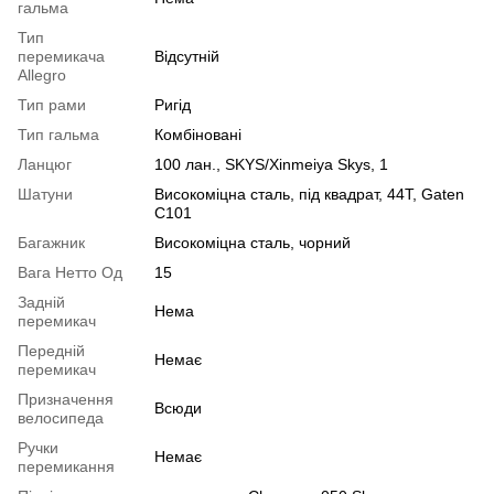
гальма
Тип
перемикача
Відсутній
Allegro
Тип рами
Ригід
Тип гальма
Комбіновані
Ланцюг
100 лан., SKYS/Xinmeiya Skys, 1
Шатуни
Високоміцна сталь, під квадрат, 44T, Gaten
C101
Багажник
Високоміцна сталь, чорний
Вага Нетто Од
15
Задній
Нема
перемикач
Передній
Немає
перемикач
Призначення
Всюди
велосипеда
Ручки
Немає
перемикання