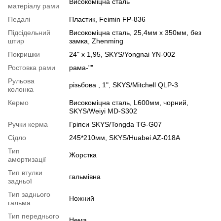
Високоміцна сталь
матеріалу рами
Педалі
Пластик, Feimin FP-836
Підсідельний
Високоміцна сталь, 25,4мм х 350мм, без
штир
замка, Zhenming
Покришки
24" x 1,95, SKYS/Yongnai YN-002
Ростовка рами
рама-""
Рульова
різьбова , 1", SKYS/Mitchell QLP-3
колонка
Кермо
Високоміцна сталь, L600мм, чорний,
SKYS/Weiyi MD-S302
Ручки керма
Гріпси SKYS/Tongda TG-G07
Сідло
245*210мм, SKYS/Huabei AZ-018A
Тип
Жорстка
амортизації
Тип втулки
гальмівна
задньої
Тип заднього
Ножний
гальма
Тип переднього
Нема