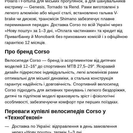
Polaris і Fortuna для міських прогулянок, а для шанувальників
екстриму — Genesis, Tornado та Rend. Рами виготовлені з
легкого алюмінію або міцної сталі, встановлено гальма V-
brake чи дискові, трансмісія Shimano забезпечує плавне
перемикання передач. Доставка Corso по всій Україні через
«Нову пошту» за 1–3 дні, «Оплата частинами» та кредит від
ПриватБанку й Monobank без прихованих комісій і з офіційною
гарантією 12 місяців.
Про бренд Corso
Велосипеди Corso — бренд із асортиментом від дитячих
моделей 12–16″ до спортивних MTB 27,5–29″. Яскравий
дизайн підкреслює індивідуальність, легкі алюмінієві рами
оптимальні для міської динаміки, а стальна конструкція
гарантує надійність і довговічність. Спортивний велосипед
Corso підходить для активних тренувань і легкого бездоріжжя,
дитячі та підліткові моделі враховують зріст і фізіологічні
особливості, забезпечуючи комфорт при перших поїздках.
Переваги купівлі велосипедів Corso у
«ТехноГеконі»
Доставка по Україні: відправлення в день замовлення
через «Нову пошту», термін 1–3 дні.