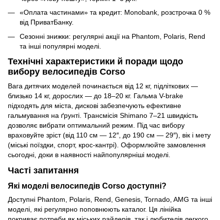
«Оплата частинами» та кредит: Monobank, розстрочка 0 %
від ПриватБанку.
Сезонні знижки: регулярні акції на Phantom, Polaris, Rend
та інші популярні моделі.
Технічні характеристики й поради щодо
вибору велосипедів Corso
Вага дитячих моделей починається від 12 кг, підліткових —
близько 14 кг, дорослих — до 18–20 кг. Гальма V-brake
підходять для міста, дискові забезпечують ефективне
гальмування на ґрунті. Трансмісія Shimano 7–21 швидкість
дозволяє вибрати оптимальний режим. Під час вибору
враховуйте зріст (від 110 см — 12″, до 190 см — 29″), вік і мету
(міські поїздки, спорт, крос-кантрі). Оформлюйте замовлення
сьогодні, доки в наявності найпопулярніші моделі.
Часті запитання
Які моделі велосипедів Corso доступні?
Доступні Phantom, Polaris, Rend, Genesis, Tornado, AMG та інші
моделі, які регулярно поповнюють каталог. Ця лінійка
покриває потреби як міських райдерів, так і любителів легкого