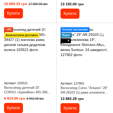
19', гідравлічні гальма
20`, гідравлічні гальма
16 880.33 грн
13 192.00 грн
17 800.00 грн
Shimano,
Shimano,
Купити
Купити
−2%
Оплата частинами
Безкоштовна доставка
Відео
4
Артикул: 103521
Артикул: 127902
Велосипед дитячий 20`
Велосипед Corso "Antares" 29"
CORSO «Speedline» MG-39427
AR-29103 (1) рама алюмінієва
(1) магнієва рама, дискові
19", обладнання Shimano Altus,
6 814.00 грн
13 882.28 грн
6 942.00 грн
гальма,додаткові колеса
вилка Suntour, 24 швидкості,
Купити
Купити