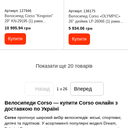
Артикул: 127946
Артикул: 138175
Велосипед Corso "Kingston"
Велоcипед Corso «OLYMPIC»
29" KN-29195 (1) рама
26" дюймів LP-26066 (1) рама
алюмінієва 19``, обладнання L-
сталева 17", SunRun швидкість
10 995.94 грн
5 934.06 грн
TWOO 27 швидкостей,
21,
Купити
Купити
Показати ще 20 товарів
Назад
Вперед
1
з 26
Велосипеди Corso — купити Corso онлайн з
доставкою по Україні
Corso
пропонує широкий вибір велосипедів: міські, спортивні,
дитячі та підліткові. У асортименті популярні моделі Dream,