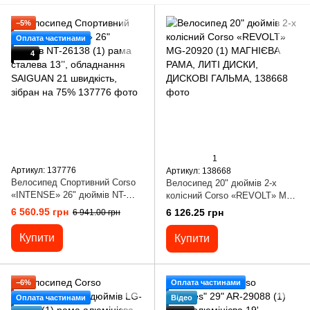
−5%
Оплата частинами
4
1
Артикул: 137776
Артикул: 138668
Велосипед Спортивний Corso
Велосипед 20" дюймів 2-х
«INTENSE» 26" дюймів NT-
колісний Corso «REVOLT» MG-
26138 (1) рама сталева 13’’,
20920 (1) МАГНІЄВА РАМА,
6 560.95 грн
6 126.25 грн
6 941.00 грн
обладнання SAIGUAN 21
ЛИТІ ДИСКИ, ДИСКОВІ
швидкість, зібран на 75%
ГАЛЬМА,
Купити
Купити
−6%
Оплата частинами
Оплата частинами
Відео