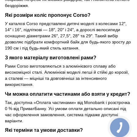
бездоріжжя.
Які розміри коліс пропонує Corso?
У каталозі Corso представлені дитячі моделі з колесами 12″,
14″ і 16″, підліткові — 18″, 20″ і 24″, а дорослі велосипеди
оснащено діаметрами 26″, 27,5″, 28″ та 29″. Такий вибір
дозволяє підібрати комфортний байк для будь-якого зросту до
190 см і під будь-який стиль катання.
З якого матеріалу виготовлені рами?
Рами Corso виготовляються з алюмінієвого сплаву або
високоміцної сталі. Алюмінієві моделі легші й стійкі до корозії,
а сталеві — міцніші та довговічніші за інтенсивного
використання.
Чи можна оплатити частинами або взяти у кредит?
Так, доступна «Оплата частинами» від Monobank і розстрочка
0 % від ПриватБанку. Усі умови оплати детально описані під
час оформлення замовлення, система підкаже доступні
варіанти.
Які терміни та умови доставки?