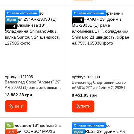
Оплата частинами
Оплата частинами
Відео
4
4
Артикул: 127905
Артикул: 165330
Велосипед Corso "Antares" 29"
Велосипед Спортивний Corso
AR-29090 (1) рама алюмінієва
«AMG» 29" дюймів MG-29351
19", обладнання Shimano Altus,
(1) рама алюмінієва 17``,
13 882.28 грн
8 451.03 грн
вилка Suntour, 24 швидкості,
обладнання Shimano 21
швидкість, зібран на 75%
Купити
Купити
Хіт
Оплата частинами
−10%
Відео