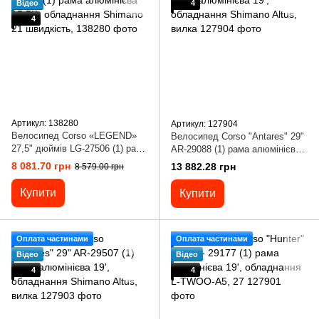
Відео
4
4
Артикул: 138280
Артикул: 127904
Велосипед Corso «LEGEND»
Велосипед Corso "Antares" 29"
27,5" дюймів LG-27506 (1) рама
AR-29088 (1) рама алюмінієва
алюмінієва 15,5``, обладнання
19', обладнання Shimano Altus,
8 081.70 грн
13 882.28 грн
8 579.00 грн
Shimano 21 швидкість,
вилка
Купити
Купити
Оплата частинами
Оплата частинами
Відео
Відео
4
4