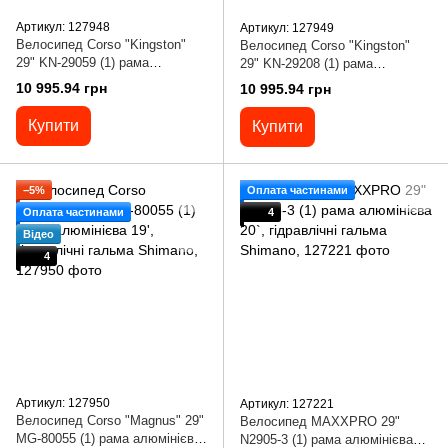
Артикул: 127948
Артикул: 127949
Велосипед Corso "Kingston"
Велосипед Corso "Kingston"
29" KN-29059 (1) рама
29" KN-29208 (1) рама
алюмінієва 21', обладнання L-
алюмінієва 19``, обладнання L-
10 995.94 грн
10 995.94 грн
TWOO 27
TWOO 27 швидкостей,
Купити
Купити
−5%
Оплата частинами
Оплата частинами
4
Відео
4
Артикул: 127950
Артикул: 127221
Велосипед Corso "Magnus" 29"
Велосипед MAXXPRO 29"
MG-80055 (1) рама алюмінієва
N2905-3 (1) рама алюмінієва