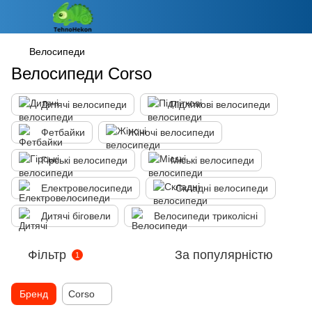
Велосипеди
Велосипеди Corso
Дитячі велосипеди
Підліткові велосипеди
Фетбайки
Жіночі велосипеди
Гірські велосипеди
Міські велосипеди
Електровелосипеди
Складні велосипеди
Дитячі біговели
Велосипеди триколісні
Фільтр
За популярністю
1
Бренд
Corso