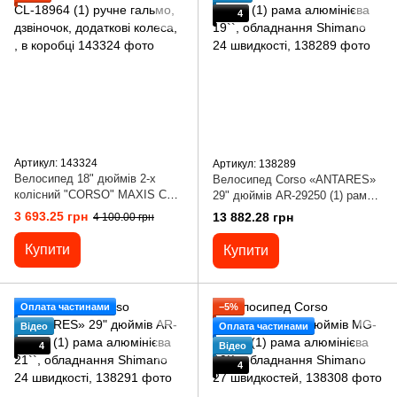
4
Артикул: 143324
Артикул: 138289
Велосипед 18" дюймів 2-х
Велосипед Corso «ANTARES»
колісний "CORSO" MAXIS CL-
29" дюймів AR-29250 (1) рама
18964 (1) ручне гальмо,
алюмінієва 19``, обладнання
3 693.25 грн
13 882.28 грн
4 100.00 грн
дзвіночок, додаткові колеса, ,
Shimano 24 швидкості,
в коробці
Купити
Купити
Оплата частинами
−5%
Відео
Оплата частинами
4
Відео
4