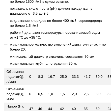
не более 1500 г/м3 в сухом остатке;
показатель кислотности (рН) должен находиться в
диапазоне от 6,5 до 9,5;
содержание хлоридов не более 400 г/м3, сероводорода –
не более 1,5 г/м3;
рабочий диапазон температуры перекачиваемой воды –
от +1 °С до +35 °С;
максимальное количество включений двигателя в час – не
более 20;
минимальный диаметр скважины составляет 90 мм;
максимальная глубина погружения 70 м.
Объемная
подача(Q),
0
8,3
16,7
25,0
33,3
41,7
50,0
58
л/мин
Объемная
подача(Q),
0
0,5
1,0
1,5
2,0
2,5
3,0
3,
м3/ч
Напор (Н),
47
46
44
42
40
35
30
2