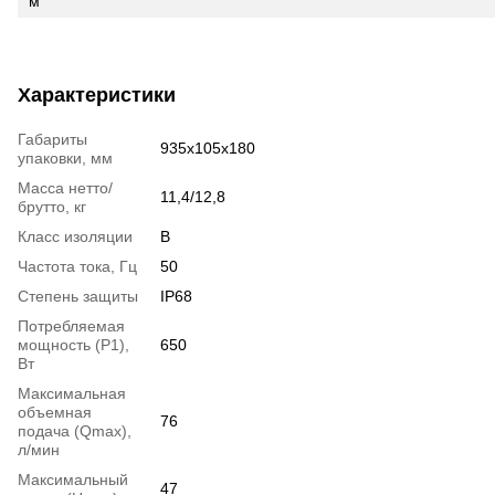
м
Характеристики
Габариты
935х105х180
упаковки, мм
Масса нетто/
11,4/12,8
брутто, кг
Класс изоляции
В
Частота тока, Гц
50
Степень защиты
IP68
Потребляемая
мощность (Р1),
650
Вт
Максимальная
объемная
76
подача (Qmax),
л/мин
Максимальный
47