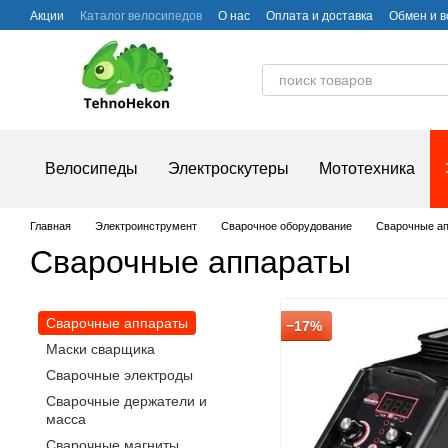
Перейти к основному контенту
Акции
Каталог велосипедов
О нас
Оплата и доставка
Обмен и в
Частые вопросы
Велосипеды
Электроскутеры
Мототехника
Главная
Электроинструмент
Сварочное оборудование
Сварочные а
Сварочные аппараты
Сварочные аппараты
−17%
Маски сварщика
Сварочные электроды
Сварочные держатели и
масса
Сварочные магниты