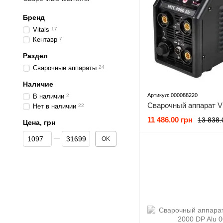
Бренд
Vitals
17
Кентавр
7
Раздел
Сварочные аппараты
24
Наличие
Артикул: 000088220
В наличии
2
Нет в наличии
22
11 486.00 грн
13 838.
Цена, грн
От Цена, грн
До Цена, грн
OK