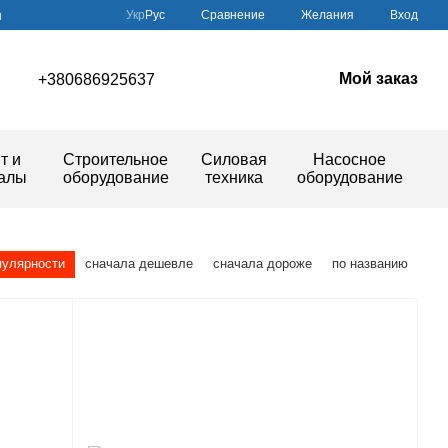
Сравнение
Укр
Рус
Желания
Вход
ы
Мой заказ
+380686925637
т и
Строительное
Силовая
Насосное
иалы
оборудование
техника
оборудование
пулярности
сначала дешевле
сначала дороже
по названию