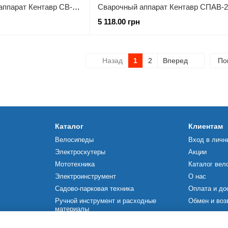
Комплект сварочный аппарат Кентавр СВ-255НМ + Маска СМ-203Р (1+1)
5 118.00 грн
Назад
1
2
Вперед
По
Каталог
Клиентам
Велосипеды
Вход в личн
Электроскутеры
Акции
Мототехника
Каталог вел
Электроинструмент
О нас
Садово-парковая техника
Оплата и до
Ручной инструмент и расходные
Обмен и воз
материалы
Мы в соцсетя
Строительное оборудование