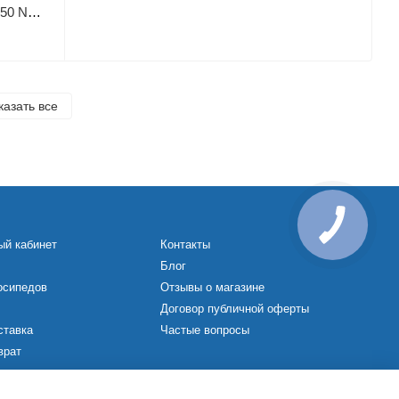
Сварочный аппарат Кентавр СПАВ-250 NG Mini
казать все
ый кабинет
Контакты
Блог
осипедов
Отзывы о магазине
Договор публичной оферты
ставка
Частые вопросы
врат
х