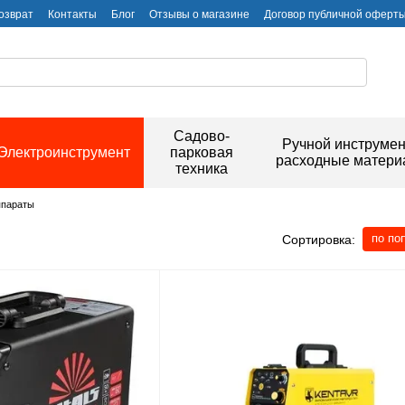
озврат
Контакты
Блог
Отзывы о магазине
Договор публичной оферт
Садово-
Ручной инструмен
Электроинструмент
парковая
расходные матер
техника
ппараты
по по
Сортировка: