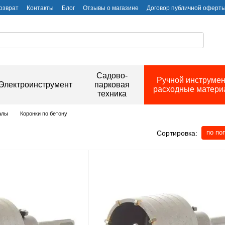
озврат
Контакты
Блог
Отзывы о магазине
Договор публичной оферт
Садово-
Ручной инструмен
Электроинструмент
парковая
расходные матер
техника
алы
Коронки по бетону
по по
Сортировка: