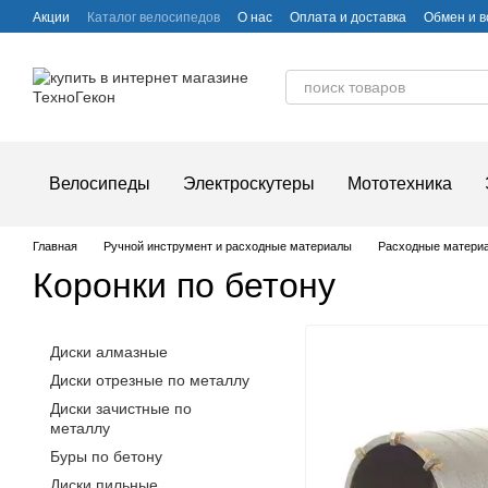
Перейти к основному контенту
Акции
Каталог велосипедов
О нас
Оплата и доставка
Обмен и в
Частые вопросы
Велосипеды
Электроскутеры
Мототехника
Главная
Ручной инструмент и расходные материалы
Расходные матери
Коронки по бетону
Диски алмазные
Диски отрезные по металлу
Диски зачистные по
металлу
Буры по бетону
Диски пильные