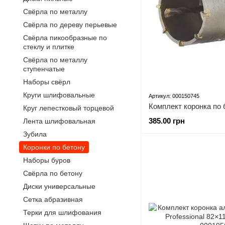
Свёрла по металлу
Свёрла по дереву перьевые
Свёрла пикообразные по
стеклу и плитке
Свёрла по металлу
ступенчатые
Наборы свёрл
Круги шлифовальные
Артикул: 000150745
Круг лепестковый торцевой
385.00 грн
Лента шлифовальная
Зубила
Коронки по бетону
Наборы буров
Свёрла по бетону
Диски универсальные
Сетка абразивная
Терки для шлифования