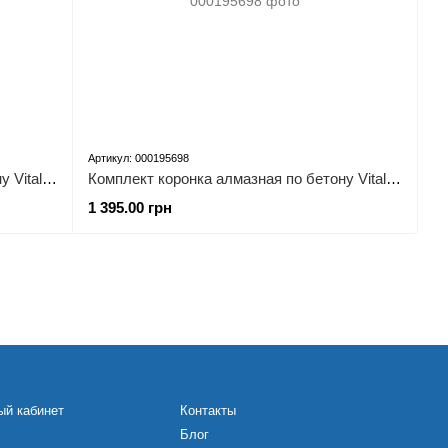
Артикул: 000195698
Комплект коронка алмазная по бетону Vitals Professional 68×110 мм М16 SDS-plus
Комплект коронка алмазная по бетону Vitals Professional 72×110 мм М16 SDS-plus
1 395.00 грн
ый кабинет
Контакты
Блог