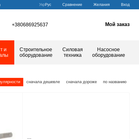
Сравнение
Укр
Рус
Желания
Вход
ы
Мой заказ
+380686925637
т и
Строительное
Силовая
Насосное
иалы
оборудование
техника
оборудование
пулярности
сначала дешевле
сначала дороже
по названию