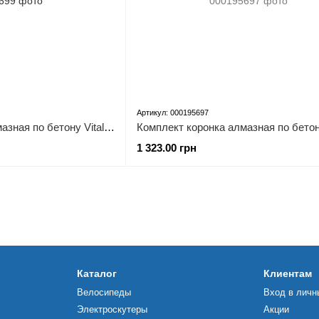
Артикул: 000195697
Комплект коронка алмазная по бетону Vitals Professional 82×110 мм М16 SDS-plus
1 323.00 грн
Каталог
Клиентам
Велосипеды
Вход в личн
Электроскутеры
Акции