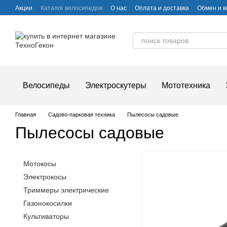
Перейти к основному контенту
Акции
Каталог велосипедов
О нас
Оплата и доставка
Обмен и в
Частые вопросы
Велосипеды
Электроскутеры
Мототехника
Главная
Садово-парковая техника
Пылесосы садовые
Пылесосы садовые
Мотокосы
Электрокосы
Триммеры электрические
Газонокосилки
Культиваторы