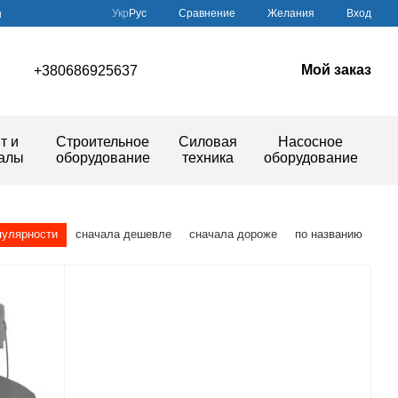
Сравнение
Укр
Рус
Желания
Вход
ы
Мой заказ
+380686925637
т и
Строительное
Силовая
Насосное
иалы
оборудование
техника
оборудование
пулярности
сначала дешевле
сначала дороже
по названию