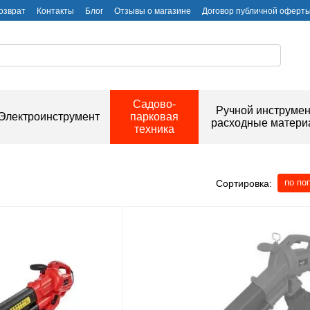
озврат
Контакты
Блог
Отзывы о магазине
Договор публичной оферт
Садово-
Ручной инструмен
Электроинструмент
парковая
расходные матер
техника
по по
Сортировка: