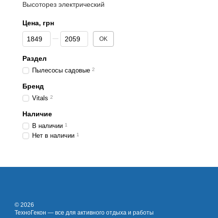
Высоторез электрический
Цена, грн
От Цена, грн
До Цена, грн
OK
Раздел
Пылесосы садовые
2
Бренд
Vitals
2
Наличие
В наличии
1
Нет в наличии
1
© 2026
ТехноГекон — все для активного отдыха и работы