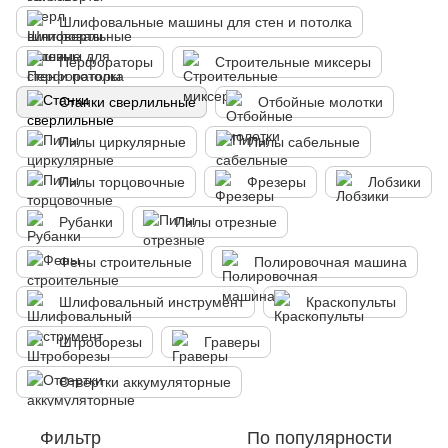
Шлифовальные машины для стен и потолка
Перфораторы
Строительные миксеры
Станки сверлильные
Отбойные молотки
Пилы циркулярные
Пилы сабельные
Пилы торцовочные
Фрезеры
Лобзики
Рубанки
Пилы отрезные
Фены строительные
Полировочная машина
Шлифовальный инструмент
Краскопульты
Штроборезы
Граверы
Отвертки аккумуляторные
Фильтр
По популярности