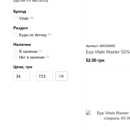
Щетки по металлу
Бренд
Vitals
40
Раздел
Буры по бетону
40
Наличие
Артикул: 000150692
В наличии
21
Нет в наличии
19
52.00 грн
Цена, грн
От Цена, грн
До Цена, грн
OK