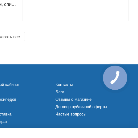
Бур Vitals Master SDS-Plus 20х460 мм, спираль 4S
казать все
ый кабинет
Контакты
Блог
осипедов
Отзывы о магазине
Договор публичной оферты
ставка
Частые вопросы
врат
х