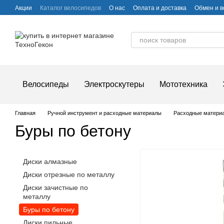
Перейти к основному контенту
Акции
Каталог велосипедов
О нас
Оплата и доставка
Обмен и в
Частые вопросы
Велосипеды
Электроскутеры
Мототехника
Главная
Ручной инструмент и расходные материалы
Расходные матери
Буры по бетону
Диски алмазные
Диски отрезные по металлу
Диски зачистные по
металлу
Буры по бетону
Диски пильные