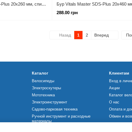
Бур Vitals Master SDS-Plus 20х260 мм, спираль 4S
288.00 грн
Назад
1
2
Вперед
По
Каталог
Клиентам
Велосипеды
Вход в личн
Электроскутеры
Акции
Мототехника
Каталог вел
Электроинструмент
О нас
Садово-парковая техника
Оплата и до
Ручной инструмент и расходные
Обмен и воз
материалы
Мы в соцсетя
Строительное оборудование