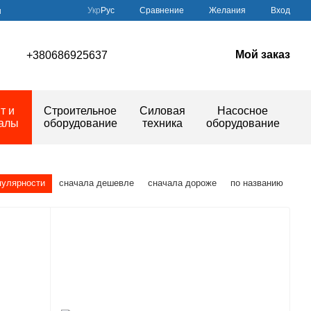
Сравнение
Укр
Рус
Желания
Вход
ы
Мой заказ
+380686925637
т и
Строительное
Силовая
Насосное
иалы
оборудование
техника
оборудование
пулярности
сначала дешевле
сначала дороже
по названию