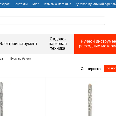
озврат
Контакты
Блог
Отзывы о магазине
Договор публичной оферт
Садово-
Ручной инструмен
Электроинструмент
парковая
расходные матер
техника
алы
Буры по бетону
по по
Сортировка: