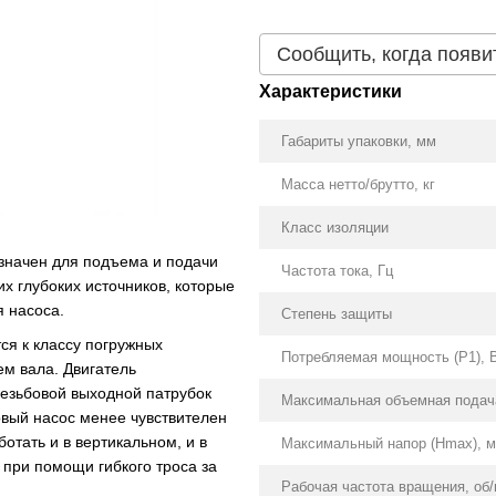
Сообщить, когда появи
Характеристики
Габариты упаковки, мм
Масса нетто/брутто, кг
Класс изоляции
азначен для подъема и подачи
Частота тока, Гц
их глубоких источников, которые
 насоса.
Степень защиты
ся к классу погружных
Потребляемая мощность (Р1), 
м вала. Двигатель
резьбовой выходной патрубок
Максимальная объемная подача
вый насос менее чувствителен
отать и в вертикальном, и в
Максимальный напор (Нmax), м
при помощи гибкого троса за
Рабочая частота вращения, об