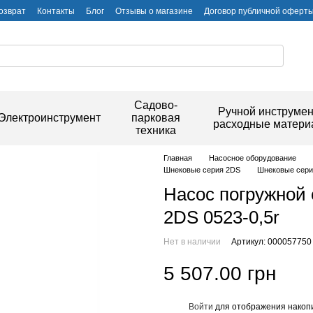
озврат
Контакты
Блог
Отзывы о магазине
Договор публичной оферт
Садово-
Ручной инструмен
Электроинструмент
парковая
расходные матер
техника
Главная
Насосное оборудование
Шнековые серия 2DS
Шнековые сери
Насос погружной 
2DS 0523-0,5r
Нет в наличии
Артикул: 000057750
5 507.00 грн
Войти
для отображения накопи
%