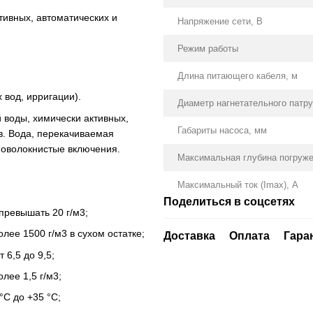
тивных, автоматических и
Напряжение сети, В
Режим работы
Длина питающего кабеля, м
 вод, ирригации).
Диаметр нагнетательного патру
 воды, химически активных,
Габариты насоса, мм
в. Вода, перекачиваемая
новолокнистые включения.
Максимальная глубина погружен
Максимальный ток (Imax), А
Поделиться в соцсетях
превышать 20 г/м3;
лее 1500 г/м3 в сухом остатке;
Доставка
Оплата
Гара
 6,5 до 9,5;
лее 1,5 г/м3;
°С до +35 °С;