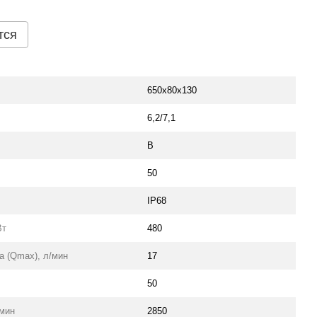
тся
650х80х130
6,2/7,1
В
50
IP68
Вт
480
 (Qmax), л/мин
17
50
/мин
2850