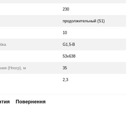
230
продолжительный (S1)
10
бка
G1,5-B
53x638
ия (Нпогр), м
35
2,3
нтия
Повернення