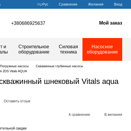
Сравнение
Укр
Рус
Желания
Вход
ы
Мой заказ
+380686925637
т и
Строительное
Силовая
Насосное
иалы
оборудование
техника
оборудование
Погружные насосы
Скважинные глубинные насосы
я 2DS Vitals AQUA
скважинный шнековый Vitals aqua
Оставить отзыв
К сравнению
В желания
тельной скидки