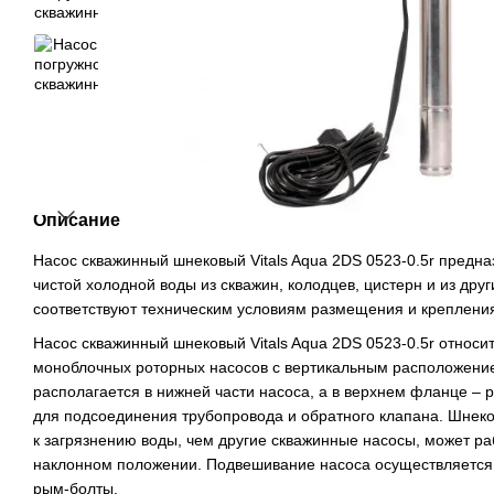
Описание
Насос скважинный шнековый Vitals Aqua 2DS 0523-0.5r предн
чистой холодной воды из скважин, колодцев, цистерн и из друг
соответствуют техническим условиям размещения и крепления
Насос скважинный шнековый Vitals Aqua 2DS 0523-0.5r относит
моноблочных роторных насосов с вертикальным расположение
располагается в нижней части насоса, а в верхнем фланце – 
для подсоединения трубопровода и обратного клапана. Шнеко
к загрязнению воды, чем другие скважинные насосы, может раб
наклонном положении. Подвешивание насоса осуществляется 
рым-болты.