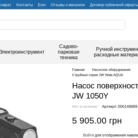
озврат
Контакты
Блог
Отзывы о магазине
Договор публичной оферт
Садово-
Ручной инструмен
Электроинструмент
парковая
расходные матер
техника
Главная
Насосное оборудование
Струйные серия JW Vitals AQUA
Насос поверхност
JW 1050Y
Нет в наличии
Артикул: 000148889
5 905.00 грн
Войти
для отображения накопи
%