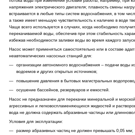
потока воды при изменении условий работы, например, при 
напряжения электрического двигателя; плавность смены нагруз
встраивается в любые типы систем водоснабжения, в том чис
а также имеет меньшую чувствительность к наличию в воде тве
Чаще всего используется в случаях, когда необходимо получ
перекачиваемой воды, обеспечив при этом стабильность харак
избежав необходимости заливки воды во время каждого запуск
Насос может применяться самостоятельно или в составе адап
неавтоматических насосных станций для:
организации автономного водоснабжения – подачи воды из
водоемов и других открытых источников;
повышение давления в бытовых магистральных водопрово
осушение бассейнов, резервуаров и емкостей.
Насос не предназначен для перекачки минеральной и морской
агрессивных и легковоспламеняющихся жидкостей и растворо
вода не должна содержать абразивные частицы или длинново
Условия для эксплуатации:
размер абразивных частиц не должен превышать 0,05 мм;