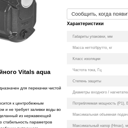
Сообщить, когда появи
Характеристики
Габариты упаковки, мм
Масса нетто/брутто, кг
Класс изоляции
Частота тока, Гц
ного Vitals aqua
Степень защиты
дназначен для перекачки чистой
Диаметры входного / нагнетате
осится к центробежным
Потребляемая мощность (Р1), 
м и не требует заливки воды во
Максимальная объемная подача
сделанный из нержавеющей
ю стабильность параметров
Максимальный напор (Нmax), м