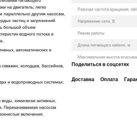
колебании питающего
ки на двигатель; легко
Рабочая частота вращения, об
ле параллельно другим насосам,
рдых частиц и загрязнений.
Напряжение сети, В
ить большой объем
Режим работы
теристик водного потока и
а.
Длина питающего кабеля, м
тивных, автоматических и
Максимальная высота всасыва
Поделиться в соцсетях
 скважин, колодцев, бассейнов,
Доставка
Оплата
Гара
дах и водопроводных системах;
 воды, химически активных,
в. Перекачиваемая насосом
локнистые включения.