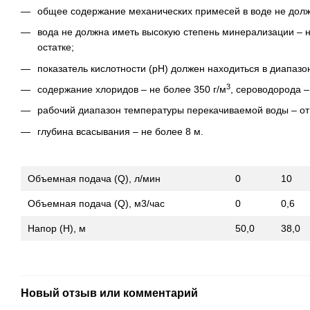
общее содержание механических примесей в воде не долж
вода не должна иметь высокую степень минерализации – н
остатке;
показатель кислотности (рН) должен находиться в диапазоне
3
содержание хлоридов – не более 350 г/м
, сероводорода –
рабочий диапазон температуры перекачиваемой воды – от
глубина всасывания – не более 8 м.
Объемная подача (Q), л/мин
0
10
Объемная подача (Q), м3/час
0
0,6
Напор (Н), м
50,0
38,0
Новый отзыв или комментарий