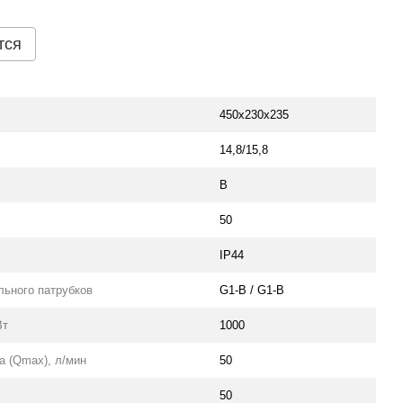
тся
450х230х235
14,8/15,8
В
50
IP44
льного патрубков
G1-B / G1-B
Вт
1000
 (Qmax), л/мин
50
50