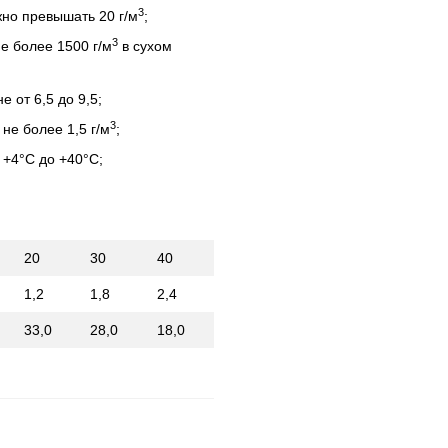
3
но превышать 20 г/м
;
3
е более 1500 г/м
в сухом
 от 6,5 до 9,5;
3
 не более 1,5 г/м
;
 +4°С до +40°С;
20
30
40
1,2
1,8
2,4
33,0
28,0
18,0