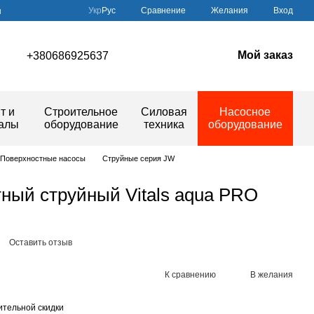
Сравнение
Укр
Рус
Желания
Вход
ы
Мой заказ
+380686925637
т и
Строительное
Силовая
Насосное
иалы
оборудование
техника
оборудование
Поверхностные насосы
Струйные серия JW
ный струйный Vitals aqua PRO
Оставить отзыв
К сравнению
В желания
тельной скидки