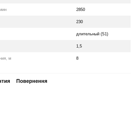
/мин
2850
230
длительный (S1)
1,5
ния, м
8
нтия
Повернення