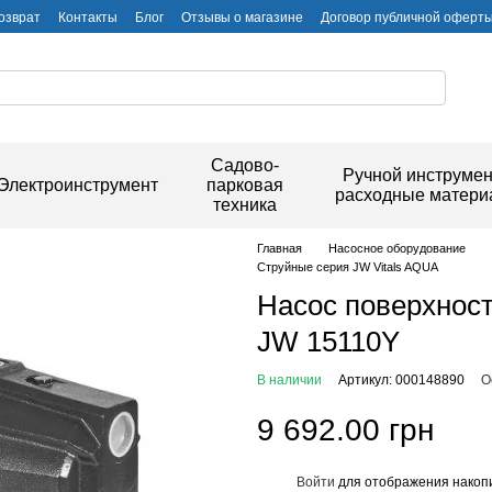
озврат
Контакты
Блог
Отзывы о магазине
Договор публичной оферт
Садово-
Ручной инструмен
Электроинструмент
парковая
расходные матер
техника
Главная
Насосное оборудование
Струйные серия JW Vitals AQUA
Насос поверхност
JW 15110Y
В наличии
Артикул: 000148890
О
9 692.00 грн
Войти
для отображения накопи
%