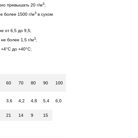
3
но превышать 20 г/м
;
3
е более 1500 г/м
в сухом
 от 6,5 до 9,5;
3
 не более 1,5 г/м
;
 +4°С до +40°С;
60
70
80
90
100
3,6
4,2
4,8
5,4
6,0
21
14
9
15