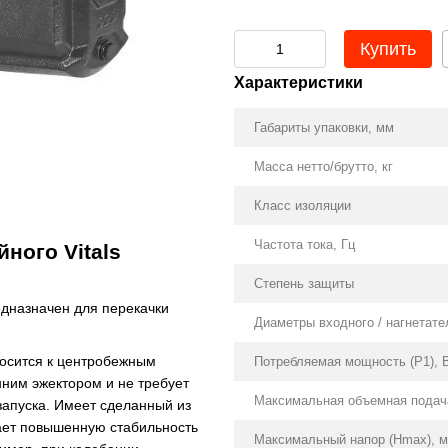
Купить
Характеристики
Габариты упаковки, мм
Масса нетто/брутто, кг
Класс изоляции
Частота тока, Гц
ного Vitals
Степень защиты
едназначен для перекачки
Диаметры входного / нагнетате
носится к центробежным
Потребляемая мощность (Р1), 
ним эжектором и не требует
Максимальная объемная подача
запуска. Имеет сделанный из
ает повышенную стабильность
Максимальный напор (Нmax), м