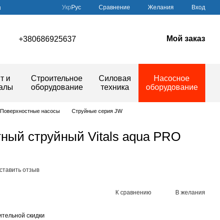
Сравнение
Укр
Рус
Желания
Вход
ы
Мой заказ
+380686925637
т и
Строительное
Силовая
Насосное
иалы
оборудование
техника
оборудование
Поверхностные насосы
Струйные серия JW
ный струйный Vitals aqua PRO
ставить отзыв
К сравнению
В желания
тельной скидки