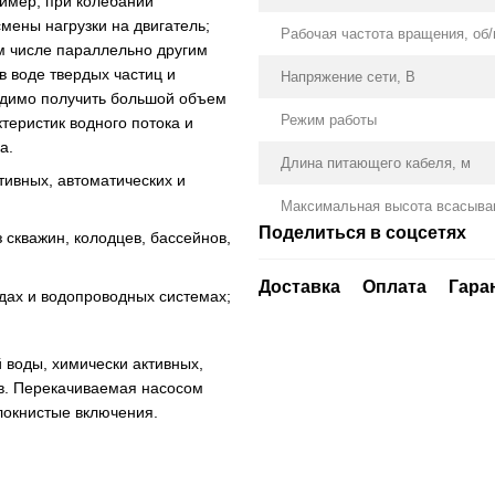
имер, при колебании
мены нагрузки на двигатель;
Рабочая частота вращения, об
ом числе параллельно другим
в воде твердых частиц и
Напряжение сети, В
ходимо получить большой объем
Режим работы
теристик водного потока и
а.
Длина питающего кабеля, м
тивных, автоматических и
Максимальная высота всасыва
Поделиться в соцсетях
 скважин, колодцев, бассейнов,
Доставка
Оплата
Гара
дах и водопроводных системах;
 воды, химически активных,
в. Перекачиваемая насосом
локнистые включения.