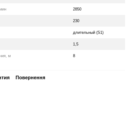
/мин
2850
230
длительный (S1)
1,5
ния, м
8
нтия
Повернення