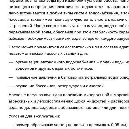
параметров потока воды при изменении условий работы, напр
питающего напряжения электрического двигателя; плавность с
легко встраивается в любые типы систем водоснабжения, в т
насосам, а также имеет меньшую чувствительность к наличию 
загрязнений. Чаще всего используется в случаях, когда необ
перекачиваемой воды, обеспечив при этом стабильность харак
избежав необходимости заливки воды во время каждого запуск
Насос может применяться самостоятельно или в составе адап
неавтоматических насосных станций для:
организации автономного водоснабжения – подачи воды из
водоемов и других открытых источников;
повышение давления в бытовых магистральных водопрово
осушение бассейнов, резервуаров и емкостей.
Насос не предназначен для перекачки минеральной и морской
агрессивных и легковоспламеняющихся жидкостей и растворо
вода не должна содержать абразивные частицы или длинново
Условия для эксплуатации:
размер абразивных частиц не должен превышать 0,05 мм;