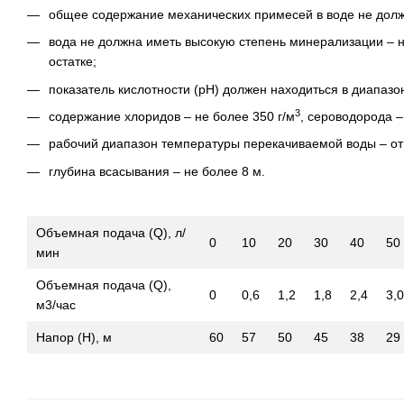
общее содержание механических примесей в воде не долж
вода не должна иметь высокую степень минерализации – н
остатке;
показатель кислотности (рН) должен находиться в диапазоне
3
содержание хлоридов – не более 350 г/м
, сероводорода –
рабочий диапазон температуры перекачиваемой воды – от
глубина всасывания – не более 8 м.
Объемная подача (Q), л/
0
10
20
30
40
50
мин
Объемная подача (Q),
0
0,6
1,2
1,8
2,4
3,0
м3/час
Напор (Н), м
60
57
50
45
38
29