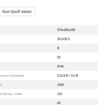
Быстрый заказ
575х260х265
29,5/30,5
В
50
IP44
льного патрубков
G11/4-B / G1-B
Вт
1500
 (Qmax), л/мин
110
60