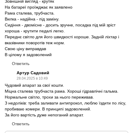
Зовнішній вигляд - крутяк
На батареї проїжджає як заявлено
Рама сталева, трубчаста.
Вилка - надійна - під заміну.
Сидіння - двомісне - досить зручне, посадка під мій зріст
хороша - крутити педалі легко.
Переднє світло для його швидкості хороше. Задній ліхтар і
вказівники поворотів теж норм.
Свою ціну виправдав
В цілому я задоволений
Ответить
Артур Садовий
28.04.2025 в 10:49
Чудовий апарат за свої кошти.
Міцна сталева трубчаста рама. Хороші гідравлічні гальма.
Нормальне світло, трохи за нього переживав.
З недоліків: треба заливати антипрокол, люблю їздити по лісу,
пробиваю комери. В принципі задоволений.
За його вартість дуже непоганий апарат.
Ответить