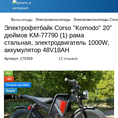
Велосипеды
Электровелосипеды
Электровелосипеды Cors
Электрофетбайк Corso "Komodo" 20"
дюймов KM-77790 (1) рама
стальная, электродвигатель 1000W,
аккумулятор 48V18AH
Артикул:
170369
12 отзывов
Хит
−8%
Оплата частями
Видео
3