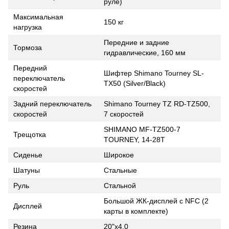
руле)
Максимальная
150 кг
нагрузка
Передние и задние
Тормоза
гидравлические, 160 мм
Передний
Шифтер Shimano Tourney SL-
переключатель
TX50 (Silver/Black)
скоростей
Задний переключатель
Shimano Tourney TZ RD-TZ500,
скоростей
7 скоростей
SHIMANO MF-TZ500-7
Трещотка
TOURNEY, 14-28Т
Сиденье
Широкое
Шатуны
Стальные
Руль
Стальной
Большой ЖК-дисплей с NFC (2
Дисплей
карты в комплекте)
Резина
20"x4.0