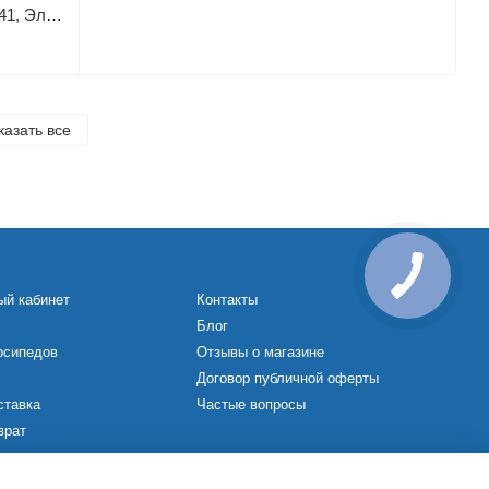
Электромопед Corso Matrix MX-720041, Электродвигатель 1200W, аккумулятор 72V/25Ah
казать все
ый кабинет
Контакты
Блог
осипедов
Отзывы о магазине
Договор публичной оферты
ставка
Частые вопросы
врат
х