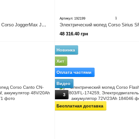
1
Артикул: 192199
Электрический мопед Corso JoggerMax JM-161952 двигатель 1500W, аккумулятор графеновый 72V/32Ah
48 316.40 грн
Новинка
Хит
Оплата частями
Видео
3
Бесплатная доставка