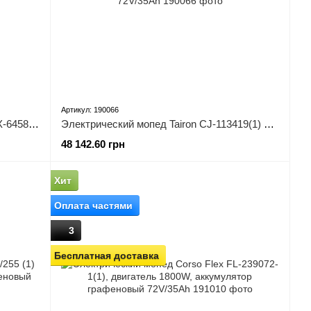
Артикул: 190066
Электрический мопед Corso Axent AX-645881 (1) электродвигатель 1500W, аккумулятор литий-железо-фосфатный 72V/30Ah
Электрический мопед Tairon CJ-113419(1) двигатель 1500W, аккумулятор графеновый 72V/35Ah
48 142.60 грн
Хит
Оплата частями
3
Бесплатная доставка