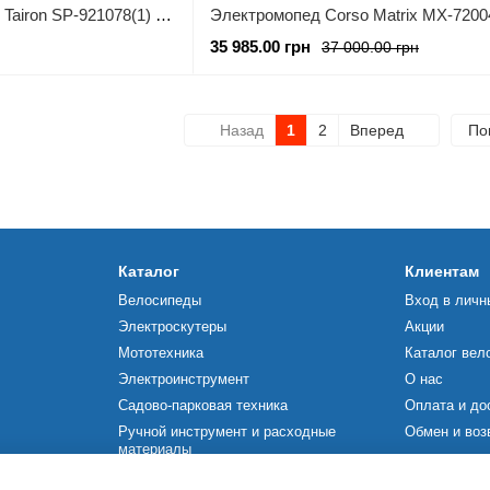
Электрический мопед Tairon SP-921078(1) двигатель 2000W, аккумулятор графеновый 72V/35Ah
35 985.00 грн
37 000.00 грн
Назад
1
2
Вперед
По
Каталог
Клиентам
Велосипеды
Вход в личн
Электроскутеры
Акции
Мототехника
Каталог вел
Электроинструмент
О нас
Садово-парковая техника
Оплата и до
Ручной инструмент и расходные
Обмен и воз
материалы
Мы в соцсетя
Строительное оборудование