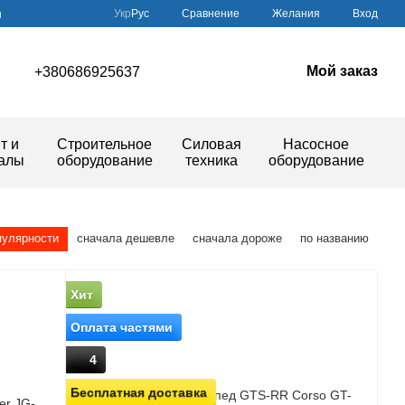
Сравнение
Укр
Рус
Желания
Вход
ы
Мой заказ
+380686925637
т и
Строительное
Силовая
Насосное
иалы
оборудование
техника
оборудование
пулярности
сначала дешевле
сначала дороже
по названию
Хит
Оплата частями
4
Бесплатная доставка