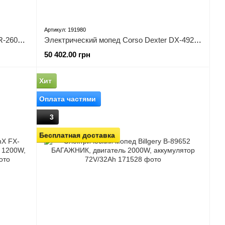
Артикул: 191980
Электрический мопед Corso Sirius SR-260108 двигатель 2000W, аккумулятор графеновый 72V/35Ah, колеса 12``
Электрический мопед Corso Dexter DX-492833 , двигатель 2000W, аккумулятор графеновый 72V/35Ah, колеса 12”
50 402.00 грн
Хит
Оплата частями
3
Бесплатная доставка