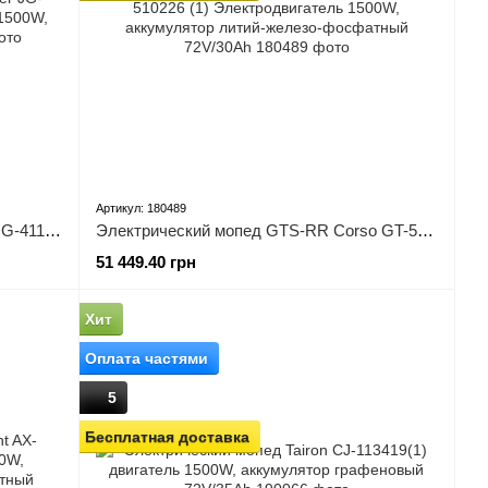
Артикул: 180489
Электрический мопед Corso Jogger JG-411744 / 316044, Электродвигатель 1500W, аккумулятор 72V/25Ah
Электрический мопед GTS-RR Corso GT-510226 (1) Электродвигатель 1500W, аккумулятор литий-железо-фосфатный 72V/30Ah
51 449.40 грн
Хит
Оплата частями
5
Бесплатная доставка