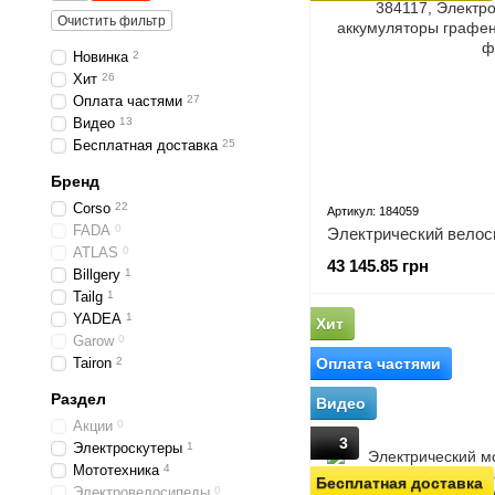
Очистить фильтр
Новинка
2
Хит
26
Оплата частями
27
Видео
13
Бесплатная доставка
25
Бренд
Corso
22
Артикул: 184059
FADA
0
ATLAS
0
43 145.85 грн
Billgery
1
Tailg
1
YADEA
1
Хит
Garow
0
Tairon
2
Оплата частями
Раздел
Видео
Акции
0
3
Электроскутеры
1
Мототехника
4
Бесплатная доставка
Электровелосипеды
0