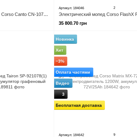
2
Артикул: 184046
Электрический мопед Corso Canto CN-107099 двигатель 500W, аккумулятор 48V/20Ah
35 800.70 грн
Новинка
Хит
−3%
Оплата частями
Видео
3
Бесплатная доставка
9
Артикул: 184642