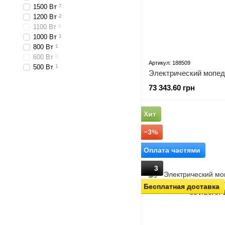
1500 Вт
7
1200 Bт
2
1100 Вт
0
1000 Вт
1
800 Вт
1
600 Вт
0
Артикул: 188509
500 Вт
1
73 343.60 грн
Хит
−3%
Оплата частями
3
Бесплатная доставка