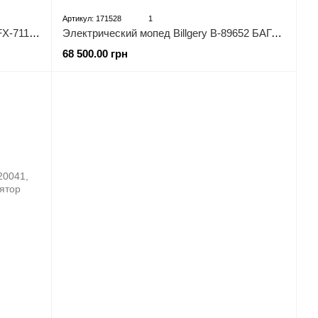
Артикул: 171528
1
Электрический мопед Corso FlashX FX-711803/FL-174259, Электродвигатель 1200W, аккумулятор 72V/23Ah
Электрический мопед Billgery B-89652 БАГАЖНИК, двигатель 2000W, аккумулятор 72V/32Ah
68 500.00 грн