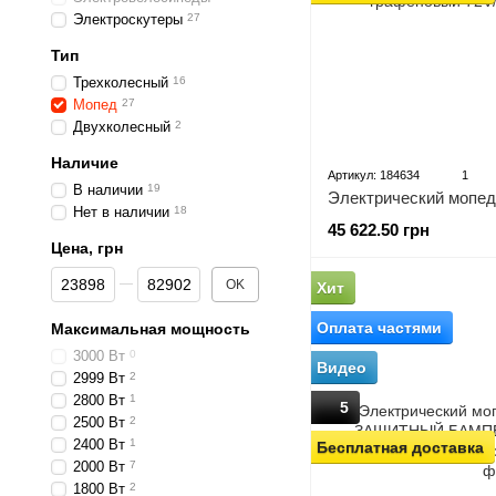
Электроскутеры
27
Тип
Трехколесный
16
Мопед
27
Двухколесный
2
Наличие
Артикул: 184634
1
В наличии
19
Нет в наличии
18
45 622.50 грн
Цена, грн
От Цена, грн
До Цена, грн
OK
Хит
Оплата частями
Максимальная мощность
3000 Вт
0
Видео
2999 Вт
2
2800 Вт
1
5
2500 Вт
2
2400 Вт
1
Бесплатная доставка
2000 Вт
7
1800 Вт
2