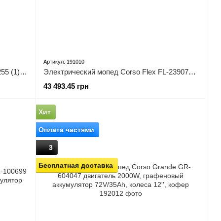
Артикул: 191010
Электрический мопед YADEA GT60/255 (1) двигатель 2400W, аккумулятор графеновый 72V/38Ah
Электрический мопед Corso Flex FL-239072-1(1), двигатель 1800W, аккумулятор графеновый 72V/35Ah
43 493.45 грн
Хит
Оплата частями
3
Бесплатная доставка