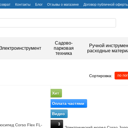
озврат
Контакты
Блог
Отзывы о магазине
Договор публичной оферт
Садово-
Ручной инструмен
Электроинструмент
парковая
расходные матер
техника
по по
Сортировка:
Хит
Оплата частями
Видео
3