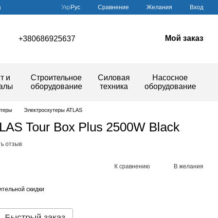
Сравнение
Укр
Рус
Желания
Вход
ы
Мой заказ
+380686925637
т и
Строительное
Силовая
Насосное
иалы
оборудование
техника
оборудование
утеры
Электроскутеры ATLAS
LAS Tour Box Plus 2500W Black
ь отзыв
К сравнению
В желания
тельной скидки
Быстрый заказ