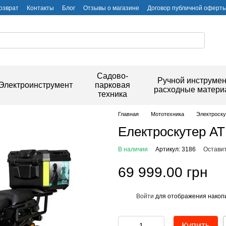
озврат
Контакты
Блог
Отзывы о магазине
Договор публичной оферт
Садово-
Ручной инструмен
Электроинструмент
парковая
расходные матер
техника
Главная
Мототехника
Электроск
Електроскутер AT
В наличии
Артикул: 3186
Оставит
69 999.00 грн
Войти
для отображения накопи
%
Купить