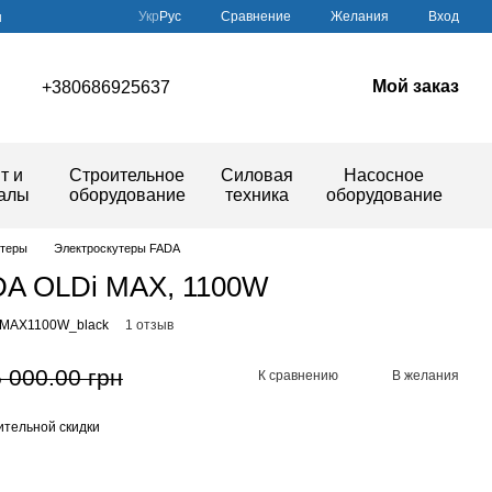
Сравнение
Укр
Рус
Желания
Вход
ы
Мой заказ
+380686925637
т и
Строительное
Силовая
Насосное
иалы
оборудование
техника
оборудование
утеры
Электроскутеры FADA
DA OLDi MAX, 1100W
i MAX1100W_black
1 отзыв
 000.00 грн
К сравнению
В желания
тельной скидки