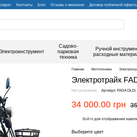
озврат
Контакты
Блог
Отзывы о магазине
Договор публичной оферт
Садово-
Ручной инструмен
Электроинструмент
парковая
расходные матер
техника
Главная
Мототехника
Электроск
Электротрайк FA
Нет в наличии
Артикул: FADA OLD
34 000.00 грн
35
Войти
для отображения накопи
%
Выберите цвет