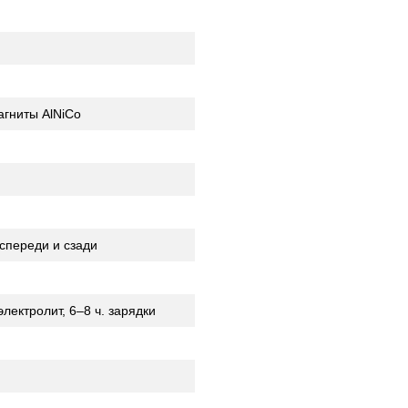
агниты AlNiCo
спереди и сзади
лектролит, 6–8 ч. зарядки