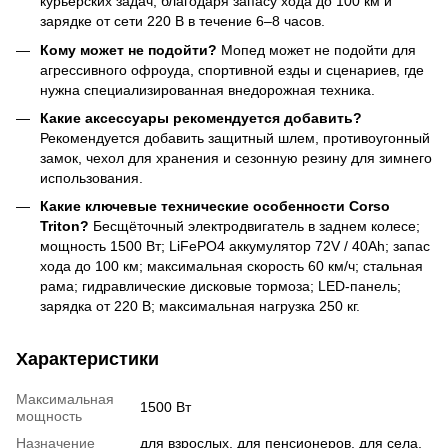
курьерских задач, благодаря запасу хода до 100 км и
зарядке от сети 220 В в течение 6–8 часов.
Кому может не подойти?
Мопед может не подойти для
агрессивного офроуда, спортивной езды и сценариев, где
нужна специализированная внедорожная техника.
Какие аксессуары рекомендуется добавить?
Рекомендуется добавить защитный шлем, противоугонный
замок, чехол для хранения и сезонную резину для зимнего
использования.
Какие ключевые технические особенности Corso
Triton?
Бесщёточный электродвигатель в заднем колесе;
мощность 1500 Вт; LiFePO4 аккумулятор 72V / 40Ah; запас
хода до 100 км; максимальная скорость 60 км/ч; стальная
рама; гидравлические дисковые тормоза; LED-панель;
зарядка от 220 В; максимальная нагрузка 250 кг.
Характеристики
Максимальная
1500 Вт
мощность
Назначение
для взрослых, для пенсионеров, для села,