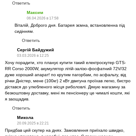
Ответить
Максим
06.04.2026 в 17:58
Віталій, Доброго дня. Батарея зємна, встановленна під
сидінням.
Ответить
Сергій Байдужий
03.03.2026 в 12:25
Хочу порадити, хто планує купити такий електроскутер GTS-
RR Corso 2000W, акумулятор літій-залізо-фосфатний 72V/32
дуже хороший апарат! по крутим пагорбам, по асфальту, від
річки Дністер, мене (100кг) 2 кВт двигуна проїхав легко, бистро
дістався до улюбленого місця риболовлі. Дякую магазину за
безкоштовну доставку, мені як пенсіонеру це чималі кошти, які
я заощадив.
Ответить
Микола
20.09.2025 в 22:21
Придбав цей скутер на днях. Замовлення приїхало швидко,