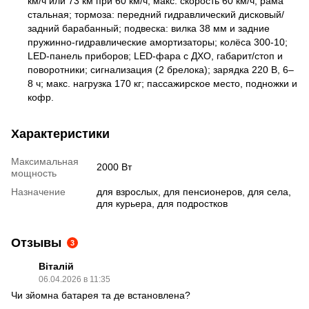
км/ч или 73 км при 60 км/ч; макс. скорость 60 км/ч; рама
стальная; тормоза: передний гидравлический дисковый/
задний барабанный; подвеска: вилка 38 мм и задние
пружинно-гидравлические амортизаторы; колёса 300-10;
LED-панель приборов; LED-фара с ДХО, габарит/стоп и
поворотники; сигнализация (2 брелока); зарядка 220 В, 6–
8 ч; макс. нагрузка 170 кг; пассажирское место, подножки и
кофр.
Характеристики
Максимальная
2000 Вт
мощность
Назначение
для взрослых, для пенсионеров, для села,
для курьера, для подростков
Отзывы
3
Віталій
06.04.2026 в 11:35
Чи зйомна батарея та де встановлена?