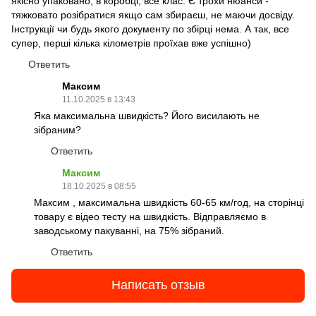
якісно упаковано, в коробці, все клас. Є трохи нюанси -
тяжковато розібратися якщо сам збираєш, не маючи досвіду.
Інструкції чи будь якого документу по збірці нема. А так, все
супер, перші кілька кілометрів проїхав вже успішно)
Ответить
Максим
11.10.2025 в 13:43
Яка максимальна швидкість? Його висилають не
зібраним?
Ответить
Максим
18.10.2025 в 08:55
Максим , максимальна швидкість 60-65 км/год, на сторінці
товару є відео тесту на швидкість. Відправляємо в
заводському пакуванні, на 75% зібраний.
Ответить
Написать отзыв