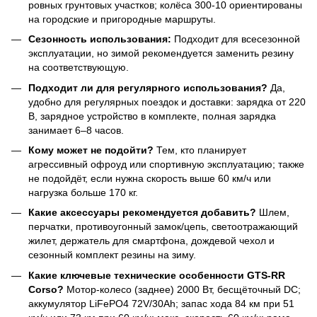
ровных грунтовых участков; колёса 300-10 ориентированы
на городские и пригородные маршруты.
Сезонность использования:
Подходит для всесезонной
эксплуатации, но зимой рекомендуется заменить резину
на соответствующую.
Подходит ли для регулярного использования?
Да,
удобно для регулярных поездок и доставки: зарядка от 220
В, зарядное устройство в комплекте, полная зарядка
занимает 6–8 часов.
Кому может не подойти?
Тем, кто планирует
агрессивный офроуд или спортивную эксплуатацию; также
не подойдёт, если нужна скорость выше 60 км/ч или
нагрузка больше 170 кг.
Какие аксессуары рекомендуется добавить?
Шлем,
перчатки, противоугонный замок/цепь, светоотражающий
жилет, держатель для смартфона, дождевой чехол и
сезонный комплект резины на зиму.
Какие ключевые технические особенности GTS-RR
Corso?
Мотор-колесо (заднее) 2000 Вт, бесщёточный DC;
аккумулятор LiFePO4 72V/30Ah; запас хода 84 км при 51