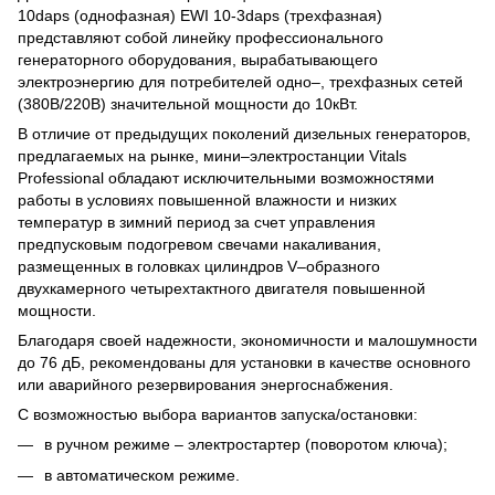
10daps (однофазная) EWI 10-3daps (трехфазная)
представляют собой линейку профессионального
генераторного оборудования, вырабатывающего
электроэнергию для потребителей одно‒, трехфазных сетей
(380В/220В) значительной мощности до 10кВт.
В отличие от предыдущих поколений дизельных генераторов,
предлагаемых на рынке, мини‒электростанции Vitals
Professional обладают исключительными возможностями
работы в условиях повышенной влажности и низких
температур в зимний период за счет управления
предпусковым подогревом свечами накаливания,
размещенных в головках цилиндров V‒образного
двухкамерного четырехтактного двигателя повышенной
мощности.
Благодаря своей надежности, экономичности и малошумности
до 76 дБ, рекомендованы для установки в качестве основного
или аварийного резервирования энергоснабжения.
С возможностью выбора вариантов запуска/остановки:
в ручном режиме ‒ электростартер (поворотом ключа);
в автоматическом режиме.