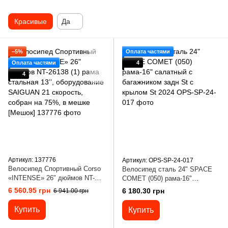
Красивые
Да
−5%
Оплата частями
Оплата частями
4
4
Артикул: 137776
Артикул: OPS-SP-24-017
Велосипед Спортивный Corso
Велосипед сталь 24" SPACE
«INTENSE» 26" дюймов NT-
COMET (050) рама-16"
26138 (1) рама стальная 13’’,
салатный с багажником задн
6 560.95 грн
6 180.30 грн
6 941.00 грн
оборудование SAIGUAN 21
St с крылом St 2024
скорость, собран на 75%, в
Купить
Купить
мешке [Мешок]