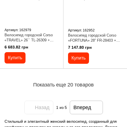
Артикул: 162979
Артикул: 162952
Велосипед городской Corso
Велосипед городской Corso
«TRAVEL» 26`` TL-26309 +
«FORTUNA» 28” FR-28403 +
КОРЗИНА (1) односкоростная,
КОРЗИНА (1) односкоростная,
6 683.82 грн
7 147.80 грн
стальная рама 16.5``, корзина,
стальная рама 20”, корзина,
багажник
багажник
Купить
Купить
Показать еще 20 товаров
Назад
Вперед
1
из 5
Стильный и элегантный женский велосипед, созданный для