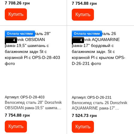
с багажником задн. St с
фиолетовый с багажником
7 708.26 грн
7 754.88 грн
корзиной Pl с крылом
задней St с корзиной Pl с
Купить
Купить
Оплата частями
Оплата частями
4
4
Артикул: OPS-D-28-403
Артикул: OPS-D-26-231
Велосипед сталь 28" Dorozhnik
Велосипед сталь 26 Dorozhnik
OBSIDIAN рама-19,5" шампань
AQUAMARINE рама-17"
с багажником задн St с
бордовый с багажником задн.
7 754.88 грн
7 524.73 грн
корзиной Pl с
St с корзиной Pl с крылом
Купить
Купить