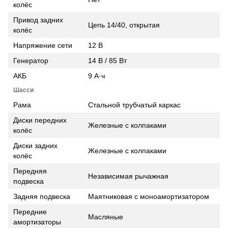
колёс
Привод задних
Цепь 14/40, открытая
колёс
Напряжение сети
12 В
Генератор
14 В / 85 Вт
АКБ
9 А·ч
Шасси
Рама
Стальной трубчатый каркас
Диски передних
Железные с колпаками
колёс
Диски задних
Железные с колпаками
колёс
Передняя
Независимая рычажная
подвеска
Задняя подвеска
Маятниковая с моноамортизатором
Передние
Масляные
амортизаторы