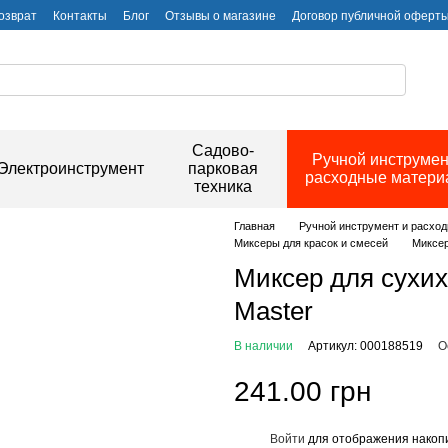
озврат
Контакты
Блог
Отзывы о магазине
Договор публичной оферт
Садово-
Ручной инструмен
Электроинструмент
парковая
расходные матер
техника
Главная
Ручной инструмент и расхо
Миксеры для красок и смесей
Миксер
Миксер для сухих
Master
В наличии
Артикул: 000188519
О
241.00 грн
Войти
для отображения накопи
%