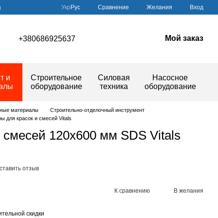
Сравнение
Укр
Рус
Желания
Вход
ы
Мой заказ
+380686925637
т и
Строительное
Силовая
Насосное
иалы
оборудование
техника
оборудование
дные материалы
Строительно-отделочный инструмент
ы для красок и смесей Vitals
 смесей 120х600 мм SDS Vitals
ставить отзыв
К сравнению
В желания
тельной скидки