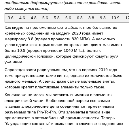
необратимо деформируется (вытянется резьбовая часть
либо сомнутся витки).
3.6
4.6
4.8
5.6
5.8
6.6
6.8
8.8
9.8
10.9
1
Как видно на приложенных фото абсолютное большинство
крепежных соединений на модели 2020 года имеет
маркировку 8.8 (предел прочности 830 МПа). А несколько
узлов одним из которых является крепления двигателя имеет
болты 10.9 (предел прочности 1040 МПа). Болты с
цилиндрической головкой, которые фиксируют хомуты руля
уже иные.
Справедливости ради упомянем, что на версиях 2019 года
тоже присутствовали такие винты, однако их количестов было
намного меньше. А сейчас даже самые маленькие винты,
которые крепят пластиковые элементы только такие.
Конечно же не могли мы оставить внимания и элементы
электрической части. В обновленной версии все самые
главные электрические цепи соединяются герметичными
разъемами типа Pin-To-Pin. Эти элементы в таком виде
применяются в автомобильной промышленности. Теперь
"блуждающие контакты" и окисления в ключевых соединяниях