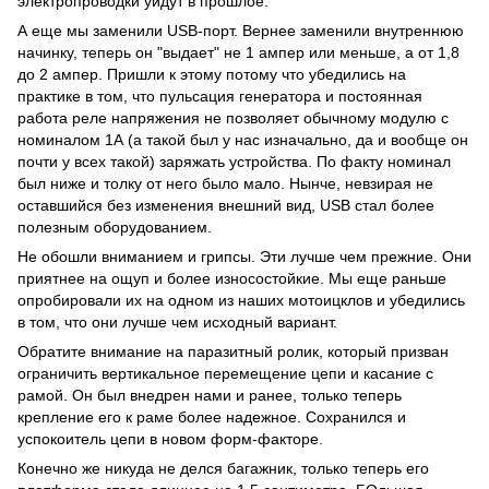
электропроводки уйдут в прошлое.
А еще мы заменили USB-порт. Вернее заменили внутреннюю
начинку, теперь он "выдает" не 1 ампер или меньше, а от 1,8
до 2 ампер. Пришли к этому потому что убедились на
практике в том, что пульсация генератора и постоянная
работа реле напряжения не позволяет обычному модулю с
номиналом 1А (а такой был у нас изначально, да и вообще он
почти у всех такой) заряжать устройства. По факту номинал
был ниже и толку от него было мало. Нынче, невзирая не
оставшийся без изменения внешний вид, USB стал более
полезным оборудованием.
Не обошли вниманием и грипсы. Эти лучше чем прежние. Они
приятнее на ощуп и более износостойкие. Мы еще раньше
опробировали их на одном из наших мотоицклов и убедились
в том, что они лучше чем исходный вариант.
Обратите внимание на паразитный ролик, который призван
ограничить вертикальное перемещение цепи и касание с
рамой. Он был внедрен нами и ранее, только теперь
крепление его к раме более надежное. Сохранился и
успокоитель цепи в новом форм-факторе.
Конечно же никуда не делся багажник, только теперь его