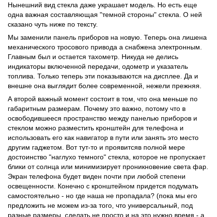
Нынешний вид стекла даже украшает модель. Но есть еще
одна важная составляющая "темной стороны" стекла. О ней
сказано чуть ниже по тексту.
Мы заменили панель приборов на новую. Теперь она лишена
механического тросового привода а снабжена электронным.
Главным был и остается тахометр. Никуда не делись
индикаторы включенной передачи, одометр и указатель
топлива. Только теперь эти показываются на дисплее. Да и
внешне она выглядит более современной, нежели прежняя.
А второй важный момент состоит в том, что она меньше по
габаритным размерам. Почему это важно, потому что в
освободившееся пространство между панелью приборов и
стеклом можно разместить кронштейн для телефона и
использовать его как навигатор в пути или занять это место
другим гаджетом. Вот тут-то и проявитсяв полной мере
достоинство "наглухо темного" стекла, которое не пропускает
блики от солнца или минимизирует проникновение света фар.
Экран телефона будет виден почти при любой степени
освещенности. Конечно с кронштейном придется подумать
самостоятельно - но где наша не пропадала? (пока мы его
предложить не можем из-за того, что универсальный, под
разные размеры, сделать не просто и на это нужно время - а