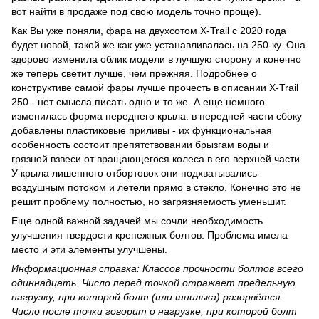
вот найти в продаже под свою модель точно проще).
Как Вы уже поняли, фара на двухсотом Х-Trail с 2020 года
будет новой, такой же как уже устанавливалась на 250-ку. Она
здорово изменила облик модели в лучшую сторону и конечно
же теперь светит лучше, чем прежняя. Подробнее о
конструктиве самой фары лучше прочесть в описании X-Trail
250 - нет смысла писать одно и то же. А еще немного
изменилась форма переднего крыла. в передней части сбоку
добавлены пластиковые приливы - их функциональная
особенность состоит препятствовании брызгам воды и
грязной взвеси от вращающегося колеса в его верхней части.
У крыла лишенного отбортовок они подхватывались
воздушным потоком и летели прямо в стекло. Конечно это не
решит проблему полностью, но загрязняемость уменьшит.
Еще одной важной задачей мы сочли необходимость
улучшения твердости крепежных болтов. Проблема имела
место и эти элементы улучшены.
Информационная справка: Классов прочности болтов всего
одиннадцать. Число перед точкой отражает предельную
нагрузку, при которой болт (или шпилька) разорвётся.
Число после точки говорит о нагрузке, при которой болт