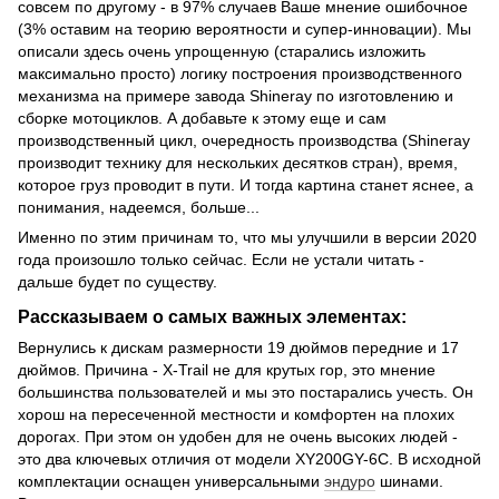
совсем по другому - в 97% случаев Ваше мнение ошибочное
(3% оставим на теорию вероятности и супер-инновации). Мы
описали здесь очень упрощенную (старались изложить
максимально просто) логику построения производственного
механизма на примере завода Shineray по изготовлению и
сборке мотоциклов. А добавьте к этому еще и сам
производственный цикл, очередность производства (Shineray
производит технику для нескольких десятков стран), время,
которое груз проводит в пути. И тогда картина станет яснее, а
понимания, надеемся, больше...
Именно по этим причинам то, что мы улучшили в версии 2020
года произошло только сейчас. Если не устали читать -
дальше будет по существу.
Рассказываем о самых важных элементах:
Вернулись к дискам размерности 19 дюймов передние и 17
дюймов. Причина - X-Trail не для крутых гор, это мнение
большинства пользователей и мы это постарались учесть. Он
хорош на пересеченной местности и комфортен на плохих
дорогах. При этом он удобен для не очень высоких людей -
это два ключевых отличия от модели XY200GY-6C. В исходной
комплектации оснащен универсальными
эндуро
шинами.