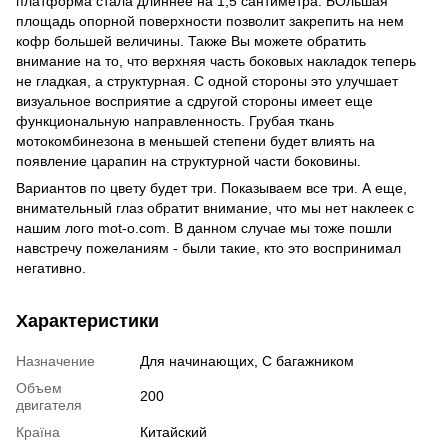
платформа стала длиннее на 1,5 сантиметра. БОльшая
площадь опорной поверхности позволит закрепить на нем
кофр большей величины. Также Вы можете обратить
внимание на то, что верхняя часть боковых накладок теперь
не гладкая, а структурная. С одной стороны это улучшает
визуальное восприятие а сдругой стороны имеет еще
функциональную направленность. Грубая ткань
мотокомбинезона в меньшей степени будет влиять на
появление царапин на структурной части боковины.
Вариантов по цвету будет три. Показываем все три. А еще,
внимательный глаз обратит внимание, что мы нет наклеек с
нашим лого mot-o.com. В данном случае мы тоже пошли
навстречу пожеланиям - были такие, кто это воспринимал
негативно.
Характеристики
Назначение
Для начинающих, С багажником
Объем
200
двигателя
Країна
Китайский