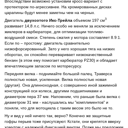
Впоследствии возможно установим кросс-вариант с
протектором по-агрессивнее. На хромированных дисках
царапины будут менее заметны чем на черных.
3
Двигатель
двухсотого Икс-Трейла
объемом 197 см
развивает 14,8 л.с. Ничего особо не меняли за исключением
жиклеров в карбюраторе, для оптимизации топливо-
воздушной смеси. Степень сжатия у мотора составляет 8.9:1.
Если по – простому: двигатель сравнительно
низкофорсированный. Зато у него хорошая тяга на низких
оборотах, он спокойно переваривает низкокачественный
бензин (в этом ему помогает карбюратор PZ30) и обладает
впечатляющим запасом по моторесурсу.
Передняя вилка - поднимайте большой палец. Траверса
полностью новая, усиленная. Вилка полностью новая
(другая). Она длинноходная, с совершенно иной зажимной
конструкцией оси колеса, другими подшипниками и
диаметром пера 37 мм. Напомним, что раньше была вилка с
диаметром 31 мм - наслушались мы "комплиментов" и
поняли, что для мотоцикла с таким весом это было не то.
Ну и вид у ней ничего так, верно? Конечно же защитные
гофры перьев тоже присутсвуют. Кстати, они крепятся вверху
хомутом с надежной фиксацией винтом. Позже мы предложим