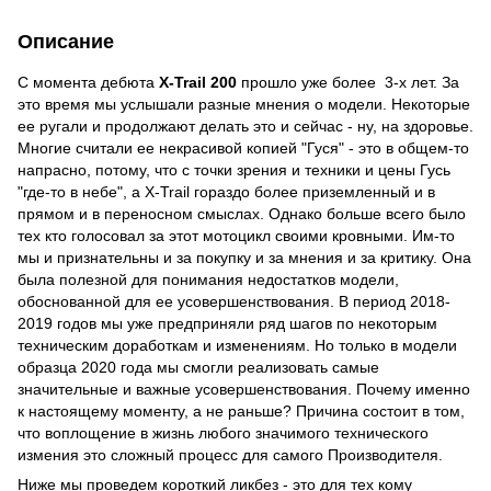
Описание
С момента дебюта
X-Trail 200
прошло уже более 3-х лет. За
это время мы услышали разные мнения о модели. Некоторые
ее ругали и продолжают делать это и сейчас - ну, на здоровье.
Многие считали ее некрасивой копией "Гуся" - это в общем-то
напрасно, потому, что с точки зрения и техники и цены Гусь
"где-то в небе", а X-Trail гораздо более приземленный и в
прямом и в переносном смыслах. Однако больше всего было
тех кто голосовал за этот мотоцикл своими кровными. Им-то
мы и признательны и за покупку и за мнения и за критику. Она
была полезной для понимания недостатков модели,
обоснованной для ее усовершенствования. В период 2018-
2019 годов мы уже предприняли ряд шагов по некоторым
техническим доработкам и изменениям. Но только в модели
образца 2020 года мы смогли реализовать самые
значительные и важные усовершенствования. Почему именно
к настоящему моменту, а не раньше? Причина состоит в том,
что воплощение в жизнь любого значимого технического
измения это сложный процесс для самого Производителя.
Ниже мы проведем короткий ликбез - это для тех кому