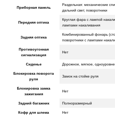
Раздельная: механические спи
Приборная панель
дальний свет, поворотники
Круглая фара с лампой накали
Передняя оптика
лампами накаливания
Комбинированный фонарь (стоп
Задняя оптика
поворотники с лампами накал
Противоугонная
Нет
сигнализация
Сиденье
Дорожное, мягкое, одноуровне
Блокировка поворота
Замок на стойке руля
руля
Блокировка замка
Нет
зажигания
Задний багажник
Полноразмерный
Кофр для шлема
Нет