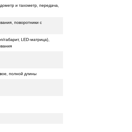
дометр и тахометр, передача,
вания, поворотники с
/габарит, LED-матрица),
ивания
вое, полной длины