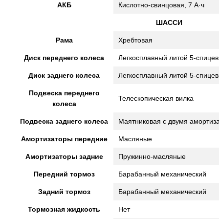
АКБ
Кислотно-свинцовая, 7 А·ч
ШАССИ
Рама
Хребтовая
Диск переднего колеса
Легкосплавный литой 5-спице
Диск заднего колеса
Легкосплавный литой 5-спице
Подвеска переднего
Телескопическая вилка
колеса
Подвеска заднего колеса
Маятниковая с двумя амортиз
Амортизаторы передние
Масляные
Амортизаторы задние
Пружинно-масляные
Передний тормоз
Барабанный механический
Задний тормоз
Барабанный механический
Тормозная жидкость
Нет