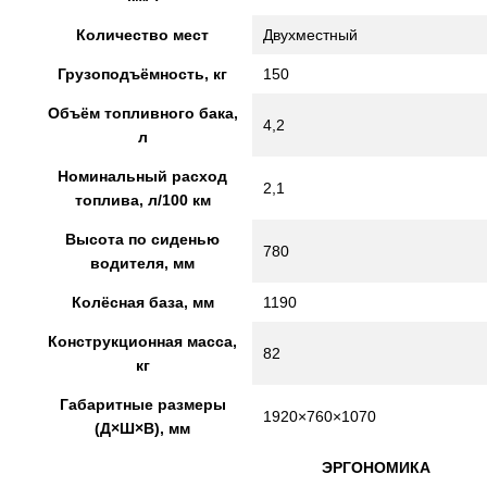
Количество мест
Двухместный
Грузоподъёмность, кг
150
Объём топливного бака,
4,2
л
Номинальный расход
2,1
топлива, л/100 км
Высота по сиденью
780
водителя, мм
Колёсная база, мм
1190
Конструкционная масса,
82
кг
Габаритные размеры
1920×760×1070
(Д×Ш×В), мм
ЭРГОНОМИКА