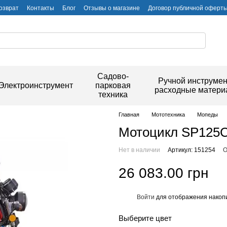
озврат
Контакты
Блог
Отзывы о магазине
Договор публичной оферт
Садово-
Ручной инструмен
Электроинструмент
парковая
расходные матер
техника
Главная
Мототехника
Мопеды
Мотоцикл SP125
Нет в наличии
Артикул: 151254
О
26 083.00 грн
Войти
для отображения накопи
%
Выберите цвет