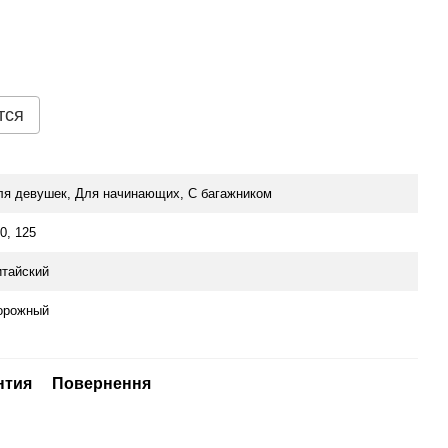
тся
ля девушек, Для начинающих, С багажником
0, 125
итайский
орожный
нтия
Повернення