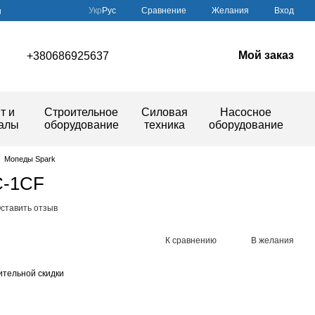
Сравнение
Укр
Рус
Желания
Вход
ы
Мой заказ
+380686925637
т и
Строительное
Силовая
Насосное
иалы
оборудование
техника
оборудование
Мопеды Spark
C-1CF
ставить отзыв
К сравнению
В желания
тельной скидки