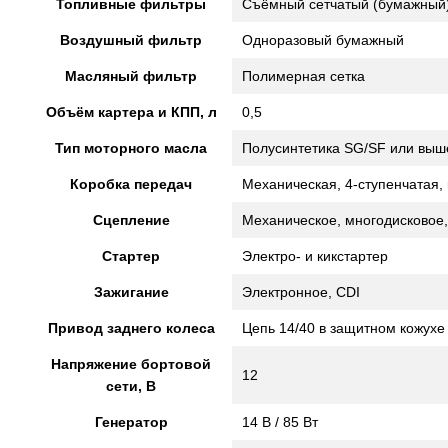
Топливные фильтры
Съёмный сетчатый (бумажный)
Воздушный фильтр
Одноразовый бумажный
Масляный фильтр
Полимерная сетка
Объём картера и КПП, л
0,5
Тип моторного масла
Полусинтетика SG/SF или выш
Коробка передач
Механическая, 4-ступенчатая, к
Сцепление
Механическое, многодисковое,
Стартер
Электро- и кикстартер
Зажигание
Электронное, CDI
Привод заднего колеса
Цепь 14/40 в защитном кожухе
Напряжение бортовой
12
сети, В
Генератор
14 В / 85 Вт