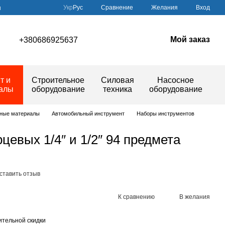
Сравнение
Укр
Рус
Желания
Вход
ы
Мой заказ
+380686925637
т и
Строительное
Силовая
Насосное
иалы
оборудование
техника
оборудование
дные материалы
Автомобильный инструмент
Наборы инструментов
цевых 1/4″ и 1/2″ 94 предмета
ставить отзыв
К сравнению
В желания
тельной скидки