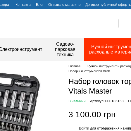
озврат
Контакты
Блог
Отзывы о магазине
Договор публичной оферт
Садово-
Ручной инструмен
Электроинструмент
парковая
расходные матер
техника
Главная
Ручной инструмент и расхо
Наборы инструментов Vitals
Набор головок тор
Vitals Master
В наличии
Артикул: 000186168
О
3 100.00 грн
Войти
для отображения накопи
%