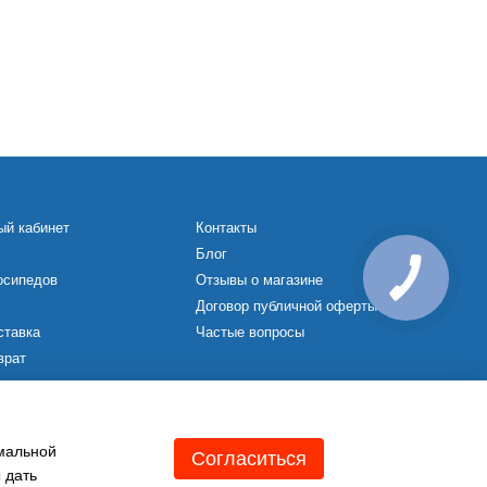
ый кабинет
Контакты
Блог
осипедов
Отзывы о магазине
Договор публичной оферты
ставка
Частые вопросы
врат
х
имальной
Согласиться
 дать