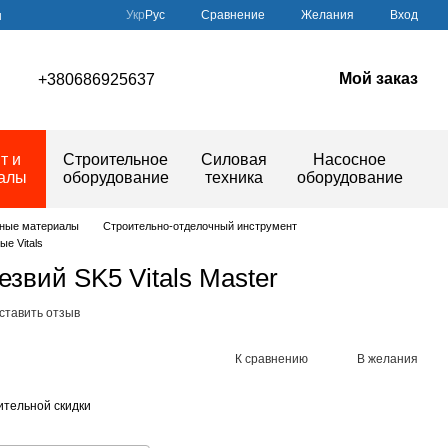
Сравнение
Укр
Рус
Желания
Вход
ы
Мой заказ
+380686925637
т и
Строительное
Силовая
Насосное
иалы
оборудование
техника
оборудование
дные материалы
Строительно-отделочный инструмент
е Vitals
лезвий SK5 Vitals Master
ставить отзыв
К сравнению
В желания
тельной скидки