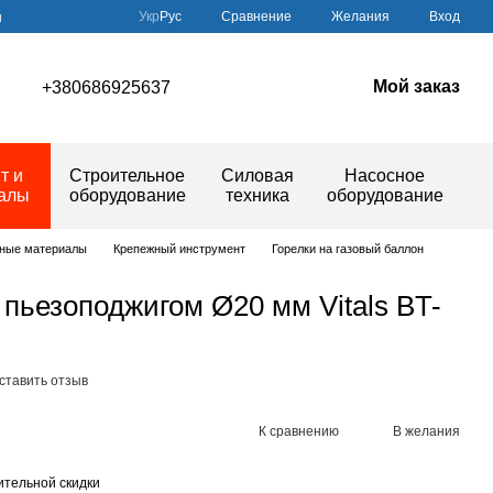
Сравнение
Укр
Рус
Желания
Вход
ы
Мой заказ
+380686925637
т и
Строительное
Силовая
Насосное
иалы
оборудование
техника
оборудование
дные материалы
Крепежный инструмент
Горелки на газовый баллон
 пьезоподжигом Ø20 мм Vitals BT-
ставить отзыв
К сравнению
В желания
тельной скидки