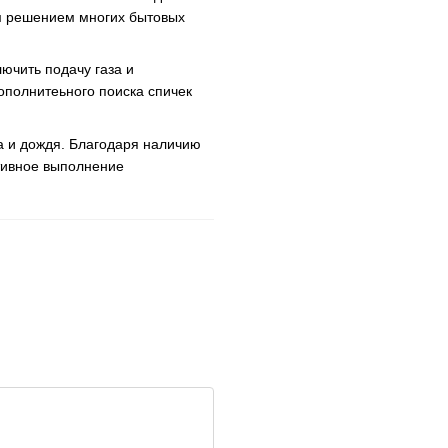
м решением многих бытовых
ючить подачу газа и
ополнитеьного поиска спичек
а и дождя. Благодаря наличию
тивное выполнение