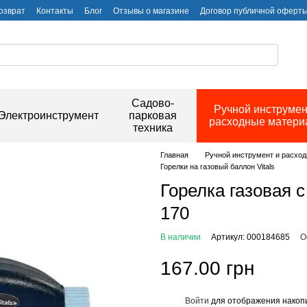
озврат
Контакты
Блог
Отзывы о магазине
Договор публичной оферт
Садово-
Ручной инструмен
Электроинструмент
парковая
расходные матер
техника
Главная
Ручной инструмент и расхо
Горелки на газовый баллон Vitals
Горелка газовая с
170
В наличии
Артикул: 000184685
О
167.00 грн
Войти
для отображения накопи
%