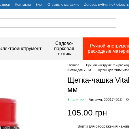
озврат
Контакты
Блог
Отзывы о магазине
Договор публичной оферт
Садово-
Ручной инструмен
Электроинструмент
парковая
расходные матер
техника
Главная
Ручной инструмент и расхо
Щетки для УШМ
Щетки для УШМ Vital
Щетка-чашка Vita
мм
В наличии
Артикул: 000174513
О
105.00 грн
Войти
для отображения накопи
%