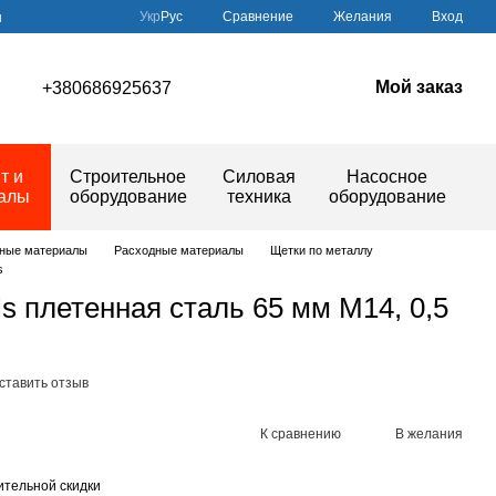
Сравнение
Укр
Рус
Желания
Вход
ы
Мой заказ
+380686925637
т и
Строительное
Силовая
Насосное
иалы
оборудование
техника
оборудование
дные материалы
Расходные материалы
Щетки по металлу
s
ls плетенная сталь 65 мм М14, 0,5
ставить отзыв
К сравнению
В желания
тельной скидки