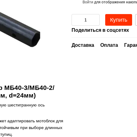
Войти
для отображения накопи
%
Купить
Поделиться в соцсетях
Доставка
Оплата
Гара
 МБ40-3/МБ40-2/
м, d=24мм)
ную шестигранную ось
жет адаптировать мотоблок для
стойчивым при выборе длинных
тупиц.