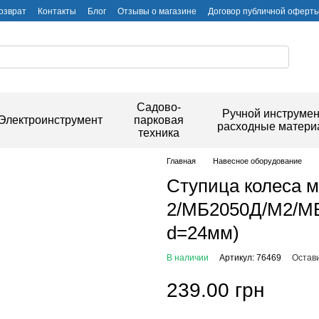
озврат
Контакты
Блог
Отзывы о магазине
Договор публичной оферт
Садово-
Ручной инструмен
Электроинструмент
парковая
расходные матер
техника
Главная
Навесное оборудование
Ступица колеса 
2/МБ2050Д/М2/МБ
d=24мм)
В наличии
Артикул: 76469
Остав
239.00 грн