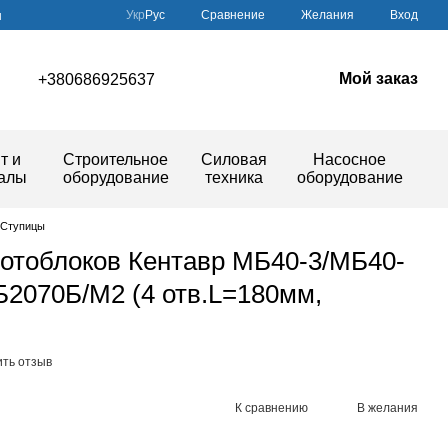
Сравнение
Укр
Рус
Желания
Вход
ы
Мой заказ
+380686925637
т и
Строительное
Силовая
Насосное
иалы
оборудование
техника
оборудование
Ступицы
мотоблоков Кентавр МБ40-3/МБ40-
2070Б/М2 (4 отв.L=180мм,
ить отзыв
К сравнению
В желания