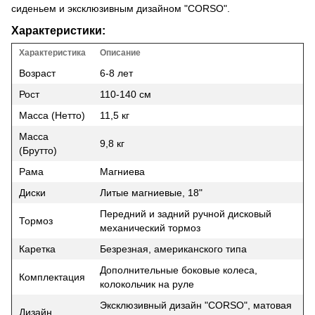
сиденьем и эксклюзивным дизайном "CORSO".
Характеристики:
Характеристика
Описание
Возраст
6-8 лет
Рост
110-140 см
Масса (Нетто)
11,5 кг
Масса
9,8 кг
(Брутто)
Рама
Магниева
Диски
Литые магниевые, 18"
Передний и задний ручной дисковый
Тормоз
механический тормоз
Каретка
Безрезная, американского типа
Дополнительные боковые колеса,
Комплектация
колокольчик на руле
Эксклюзивный дизайн "CORSO", матовая
Дизайн