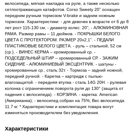
велосипеда, мягкая накладка на руле, а также несколько
сетлоотражающих катафотов. Corso Sweety 20” оснащен
передним ручным тормозом V-brаke и задним ножным
тормозом. Характеристики: - для девочек в возрасте от 6 до 8
лет рост 115-130 см; - диаметр колес: 20”; - АЛЮМИНОВНАЯ
РАМА. Размер рамы – 11 дюймов. - ПОКРЫШКИ БЕЛОГО
ЦВЕТА С ПРОТЕКТОРОМ. РАЗМЕР 20x2,1”. - ПЕДАЛИ
ПЛАСТИКОВЫЕ БЕЛОГО ЦВЕТА. - руль – стальной, 52 см
(ср.). - ВИНЕС КЕРМА – хромированный ср. -
ПОДСЕДЕЛЬНЫЙ ШТИР – хромированный СР. - ЗАЖИМ
СИДЕНИЕ - АЛЮМИНИЕВЫЙ ЭКСЦЕНТРИК. - шатуны -
хромированные ср., сталь 32т. - Тормоза – задний ножной,
передний ручной. - Каретка – картридж с пылью-
влагозащитой. - передняя втулка - сталь 14G 20H. - рулевая
колонка с ограничением поворота руля до 130° (защита от
падения с велосипеда). - КОРЗИНА. - каретка: American
(Американка); - велосипед собран на 75%; Вес велосипеда:
11.7 кг. * Характеристики и комплектация товара могут
изменяться производителем без уведомления.
Характеристики