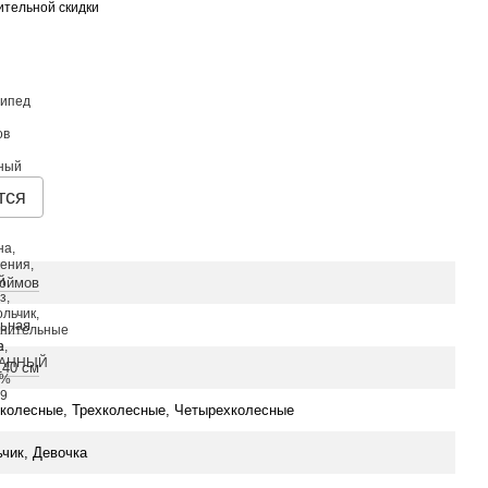
тельной скидки
тся
юймов
ьная
140 см
колесные, Трехколесные, Четырехколесные
чик, Девочка