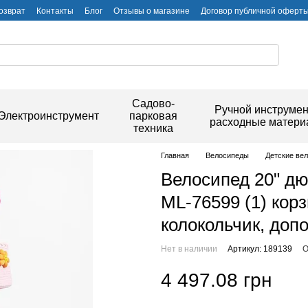
озврат
Контакты
Блог
Отзывы о магазине
Договор публичной оферт
Садово-
Ручной инструмен
Электроинструмент
парковая
расходные матер
техника
Главная
Велосипеды
Детские ве
Велосипед 20" дю
ML-76599 (1) кор
колокольчик, доп
Нет в наличии
Артикул: 189139
О
4 497.08 грн