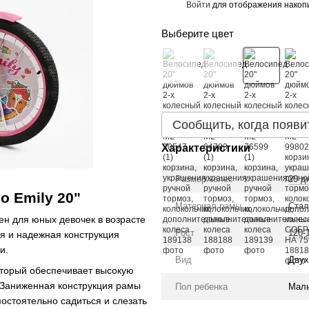
Войти
для отображения накопи
%
Выберите цвет
Сообщить, когда появи
Характеристики
Размер колес
20 д
o Emily 20"
Материал рамы
Стал
н для юных девочек в возрасте
Рост
120-
ия и надежная конструкция
и.
Вид
Двух
оторый обеспечивает высокую
 Заниженная конструкция рамы
Пол ребенка
Маль
остоятельно садиться и слезать