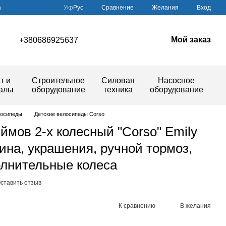
Сравнение
Укр
Рус
Желания
Вход
ы
Мой заказ
+380686925637
т и
Строительное
Силовая
Насосное
иалы
оборудование
техника
оборудование
лосипеды
Детские велосипеды Corso
ймов 2-х колесный "Corso" Emily
зина, украшения, ручной тормоз,
олнительные колеса
ставить отзыв
К сравнению
В желания