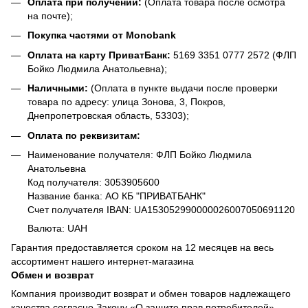
Оплата при получении:
(Оплата товара после осмотра
на почте);
Покупка частями от Monobank
Оплата на карту ПриватБанк:
5169 3351 0777 2572 (ФЛП
Бойко Людмила Анатольевна);
Наличными:
(Оплата в пункте выдачи после проверки
товара по адресу: улица Зонова, 3, Покров,
Днепропетровская область, 53303);
Оплата по реквизитам:
Наименование получателя: ФЛП Бойко Людмила
Анатольевна
Код получателя: 3053905600
Название банка: АО КБ "ПРИВАТБАНК"
Счет получателя IBAN: UA153052990000026007050691120
Валюта: UAH
Гарантия предоставляется сроком на 12 месяцев на весь
ассортимент нашего интернет-магазина
Обмен и возврат
Компания производит возврат и обмен товаров надлежащего
качества согласно Закону «О защите прав потребителей».